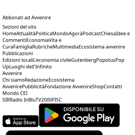
Abbonati ad Avvenire
Sezioni del sito
Home
Attualità
Politica
Mondo
Agorà
Podcast
Chiesa
Idee e
Commenti
Economia
Vita e
Cura
Famiglia
Rubriche
Multimedia
Ecosistema avvenire
Pubblicazioni
Edizioni locali
L'economia civile
Gutenberg
Popotus
Pop
Up
Luoghi dell'Infinito
Avvenire
Chi siamo
Redazione
Ecosistema
Avvenire
Pubblicità
Fondazione Avvenire
Shop
Contatti
Mondo CEI
SIR
Radio InBlu
TV2000
FISC