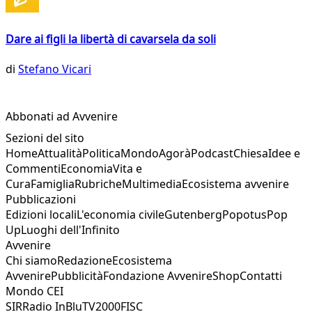
Dare ai figli la libertà di cavarsela da soli
di
Stefano Vicari
Abbonati ad Avvenire
Sezioni del sito
Home
Attualità
Politica
Mondo
Agorà
Podcast
Chiesa
Idee e
Commenti
Economia
Vita e
Cura
Famiglia
Rubriche
Multimedia
Ecosistema avvenire
Pubblicazioni
Edizioni locali
L'economia civile
Gutenberg
Popotus
Pop
Up
Luoghi dell'Infinito
Avvenire
Chi siamo
Redazione
Ecosistema
Avvenire
Pubblicità
Fondazione Avvenire
Shop
Contatti
Mondo CEI
SIR
Radio InBlu
TV2000
FISC