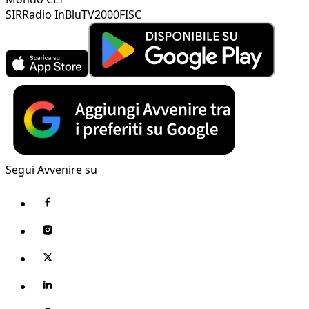
SIR
Radio InBlu
TV2000
FISC
Segui Avvenire su