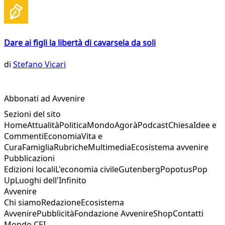
Dare ai figli la libertà di cavarsela da soli
di
Stefano Vicari
Abbonati ad Avvenire
Sezioni del sito
Home
Attualità
Politica
Mondo
Agorà
Podcast
Chiesa
Idee e
Commenti
Economia
Vita e
Cura
Famiglia
Rubriche
Multimedia
Ecosistema avvenire
Pubblicazioni
Edizioni locali
L'economia civile
Gutenberg
Popotus
Pop
Up
Luoghi dell'Infinito
Avvenire
Chi siamo
Redazione
Ecosistema
Avvenire
Pubblicità
Fondazione Avvenire
Shop
Contatti
Mondo CEI