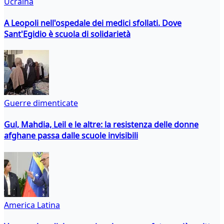
Ucraina
A Leopoli nell'ospedale dei medici sfollati. Dove
Sant'Egidio è scuola di solidarietà
Guerre dimenticate
Gul, Mahdia, Leil e le altre: la resistenza delle donne
afghane passa dalle scuole invisibili
America Latina