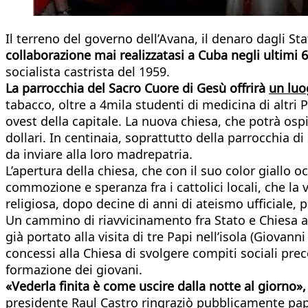
Il terreno del governo dell’Avana, il denaro dagli S
collaborazione mai realizzatasi a Cuba negli ultimi 6
socialista castrista del 1959.
La parrocchia del Sacro Cuore di Gesù offrirà
un luo
tabacco, oltre a 4mila studenti di medicina di altri
ovest della capitale. La nuova chiesa, che potrà osp
dollari. In centinaia, soprattutto della parrocchia d
da inviare alla loro madrepatria.
L’apertura della chiesa, che con il suo color giallo o
commozione e speranza fra i cattolici locali, che la
religiosa, dopo decine di anni di ateismo ufficiale, pe
Un cammino di riavvicinamento fra Stato e Chiesa a
già portato alla visita di tre Papi nell’isola (Giova
concessi alla Chiesa di svolgere compiti sociali pre
formazione dei giovani.
«Vederla finita è come uscire dalla notte al giorno»
presidente Raul Castro ringraziò pubblicamente papa