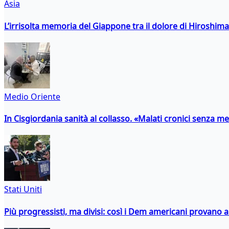
Asia
L’irrisolta memoria del Giappone tra il dolore di Hiroshima
Medio Oriente
In Cisgiordania sanità al collasso. «Malati cronici senza med
Stati Uniti
Più progressisti, ma divisi: così i Dem americani provano a 