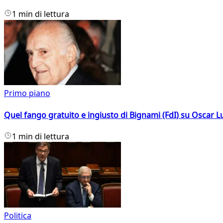
1 min di lettura
Primo piano
Quel fango gratuito e ingiusto di Bignami (FdI) su Oscar Lu
1 min di lettura
Politica