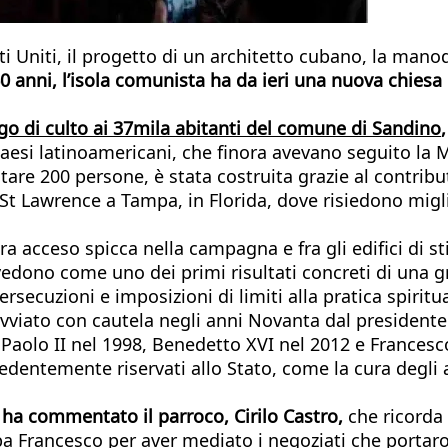
tati Uniti, il progetto di un architetto cubano, la ma
0 anni, l’isola comunista ha da ieri una nuova chiesa 
go di culto ai 37mila abitanti del comune di Sandino
,
 Paesi latinoamericani, che finora avevano seguito la 
itare 200 persone, è stata costruita grazie al contri
i St Lawrence a Tampa, in Florida, dove risiedono migl
cra acceso spicca nella campagna e fra gli edifici di s
 vedono come uno dei primi risultati concreti di una 
rsecuzioni e imposizioni di limiti alla pratica spiritua
vviato con cautela negli anni Novanta dal presidente
nni Paolo II nel 1998, Benedetto XVI nel 2012 e France
cedentemente riservati allo Stato, come la cura degli
, ha commentato il parroco, Cirilo Castro,
che ricorda 
 Francesco per aver mediato i negoziati che portaron