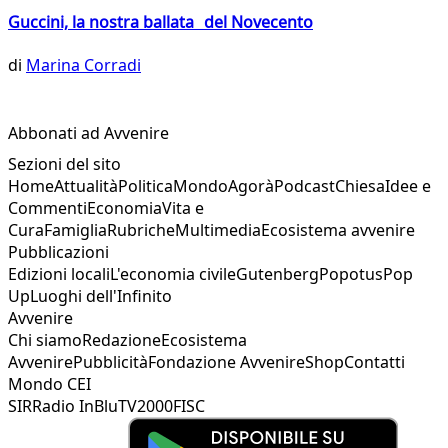
Guccini, la nostra ballata del Novecento
di
Marina Corradi
Abbonati ad Avvenire
Sezioni del sito
Home
Attualità
Politica
Mondo
Agorà
Podcast
Chiesa
Idee e
Commenti
Economia
Vita e
Cura
Famiglia
Rubriche
Multimedia
Ecosistema avvenire
Pubblicazioni
Edizioni locali
L'economia civile
Gutenberg
Popotus
Pop
Up
Luoghi dell'Infinito
Avvenire
Chi siamo
Redazione
Ecosistema
Avvenire
Pubblicità
Fondazione Avvenire
Shop
Contatti
Mondo CEI
SIR
Radio InBlu
TV2000
FISC