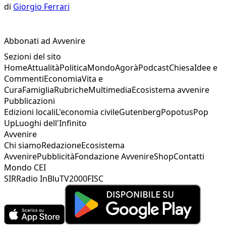
di
Giorgio Ferrari
Abbonati ad Avvenire
Sezioni del sito
Home
Attualità
Politica
Mondo
Agorà
Podcast
Chiesa
Idee e
Commenti
Economia
Vita e
Cura
Famiglia
Rubriche
Multimedia
Ecosistema avvenire
Pubblicazioni
Edizioni locali
L'economia civile
Gutenberg
Popotus
Pop
Up
Luoghi dell'Infinito
Avvenire
Chi siamo
Redazione
Ecosistema
Avvenire
Pubblicità
Fondazione Avvenire
Shop
Contatti
Mondo CEI
SIR
Radio InBlu
TV2000
FISC