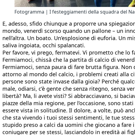
Fotogramma | I festeggiamenti della squadra del Nap
E, adesso, sfido chiunque a proporre una spiegazione
mondo, venerdì scorso quando un pallone – un inno
nell’altra. Un boato. Un’esplosione di euforia. Un mi
saliva ingoiata, occhi spalancati.
Per favore, vi prego, fermatevi. Vi prometto che lo
Fermiamoci, chissà che la partita di calcio di vener
Fermiamoci, senza paura di fare brutta figura. Non d
attorno al mondo del calcio, i problemi creati alla 
persone sono state invase dalla gioia? Perché qualcun
male, odiarsi, c’è gente che senza ritegno, senza v
libertà? Ma, li avete visti? Si abbracciavano, si ba
piazze della mia regione, per l’occasione, sono stat
essere vista in solitudine. Il dolore, a volte, può an
che sta vivendo i tuoi stessi sentimenti, le tue stess
stupido preso a calci da uomini che giocano a fare i
coniugare per se stessi, lasciandolo in eredità ai figli