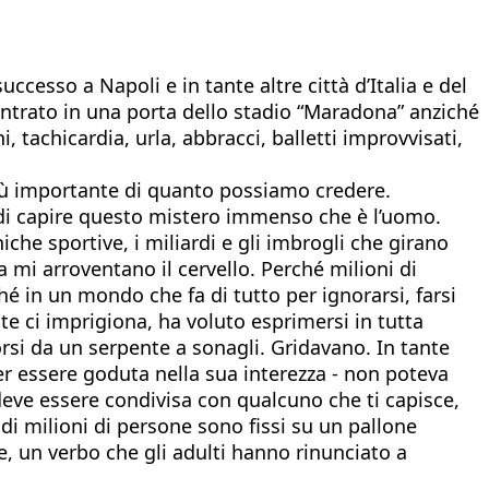
cesso a Napoli e in tante altre città d’Italia e del
trato in una porta dello stadio “Maradona” anziché
, tachicardia, urla, abbracci, balletti improvvisati,
più importante di quanto possiamo credere.
re di capire questo mistero immenso che è l’uomo.
he sportive, i miliardi e gli imbrogli che girano
 mi arroventano il cervello. Perché milioni di
hé in un mondo che fa di tutto per ignorarsi, farsi
e ci imprigiona, ha voluto esprimersi in tutta
rsi da un serpente a sonagli. Gridavano. In tante
per essere goduta nella sua interezza - non poteva
a deve essere condivisa con qualcuno che ti capisce,
 di milioni di persone sono fissi su un pallone
e, un verbo che gli adulti hanno rinunciato a