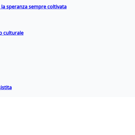
e la speranza sempre coltivata
o culturale
istita