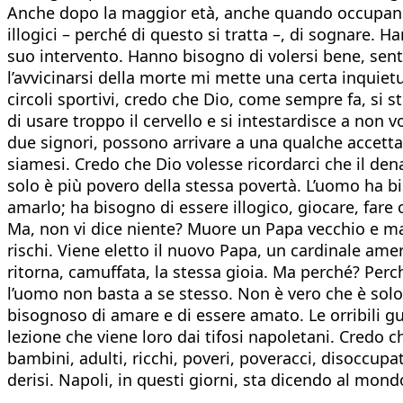
Anche dopo la maggior età, anche quando occupano p
illogici – perché di questo si tratta –, di sognare. 
suo intervento. Hanno bisogno di volersi bene, sentir
l’avvicinarsi della morte mi mette una certa inquietud
circoli sportivi, credo che Dio, come sempre fa, si s
di usare troppo il cervello e si intestardisce a non
due signori, possono arrivare a una qualche accett
siamesi. Credo che Dio volesse ricordarci che il den
solo è più povero della stessa povertà. L’uomo ha biso
amarlo; ha bisogno di essere illogico, giocare, far
Ma, non vi dice niente? Muore un Papa vecchio e mal
rischi. Viene eletto il nuovo Papa, un cardinale ame
ritorna, camuffata, la stessa gioia. Ma perché? Per
l’uomo non basta a se stesso. Non è vero che è solo 
bisognoso di amare e di essere amato. Le orribili gue
lezione che viene loro dai tifosi napoletani. Credo c
bambini, adulti, ricchi, poveri, poveracci, disoccupati
derisi. Napoli, in questi giorni, sta dicendo al mond