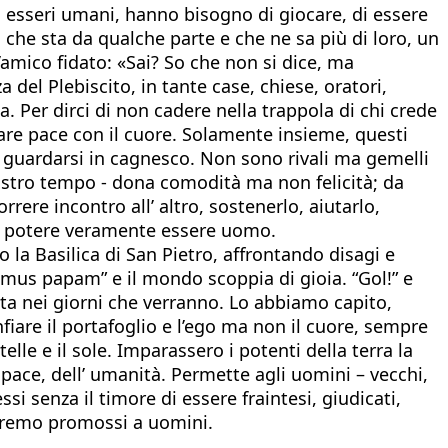
 esseri umani, hanno bisogno di giocare, di essere
o che sta da qualche parte e che ne sa più di loro, un
’amico fidato: «Sai? So che non si dice, ma
a del Plebiscito, in tante case, chiese, oratori,
a. Per dirci di non cadere nella trappola di chi crede
 fare pace con il cuore. Solamente insieme, questi
 guardarsi in cagnesco. Non sono rivali ma gemelli
 nostro tempo - dona comodità ma non felicità; da
rrere incontro all’ altro, sostenerlo, aiutarlo,
per potere veramente essere uomo.
la Basilica di San Pietro, affrontando disagi e
bemus papam” e il mondo scoppia di gioia. “Gol!” e
ta nei giorni che verranno. Lo abbiamo capito,
iare il portafoglio e l’ego ma non il cuore, sempre
le e il sole. Imparassero i potenti della terra la
a pace, dell’ umanità. Permette agli uomini – vecchi,
ssi senza il timore di essere fraintesi, giudicati,
 saremo promossi a uomini.