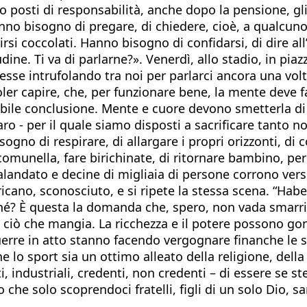
osti di responsabilità, anche dopo la pensione, gli
Hanno bisogno di pregare, di chiedere, cioè, a qualcun
si coccolati. Hanno bisogno di confidarsi, di dire all
ine. Ti va di parlarne?». Venerdì, allo stadio, in piazz
tesse intrufolando tra noi per parlarci ancora una volt
 voler capire, che, per funzionare bene, la mente deve
abile conclusione. Mente e cuore devono smetterla di
aro - per il quale siamo disposti a sacrificare tanto
gno di respirare, di allargare i propri orizzonti, di co
e comunella, fare birichinate, di ritornare bambino, 
andato e decine di migliaia di persone corrono verso 
ricano, sconosciuto, e si ripete la stessa scena. “Ha
ché? È questa la domanda che, spero, non vada smarri
ciò che mangia. La ricchezza e il potere possono gonf
rre in atto stanno facendo vergognare finanche le stel
he lo sport sia un ottimo alleato della religione, dell
, industriali, credenti, non credenti – di essere se ste
o che solo scoprendoci fratelli, figli di un solo Dio,