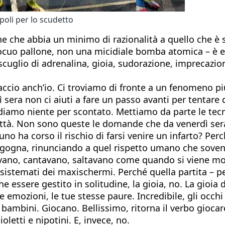
oli per lo scudetto
 che abbia un minimo di razionalità a quello che è suc
cuo pallone, non una micidiale bomba atomica – è en
scuglio di adrenalina, gioia, sudorazione, imprecazioni
 faccio anch’io. Ci troviamo di fronte a un fenomeno 
dì sera non ci aiuti a fare un passo avanti per tenta
iamo niente per scontato. Mettiamo da parte le tecnic
città. Non sono queste le domande che da venerdì sera
o ha corso il rischio di farsi venire un infarto? Perc
ergogna, rinunciando a quel rispetto umano che sovent
ciavano, cantavano, saltavano come quando si viene mo
i sistemati dei maxischermi. Perché quella partita – 
che essere gestito in solitudine, la gioia, no. La gioi
e emozioni, le tue stesse paure. Incredibile, gli occhi
 bambini. Giocano. Bellissimo, ritorna il verbo giocar
oletti e nipotini. E, invece, no.