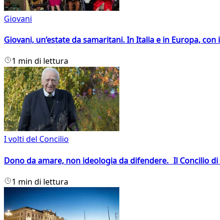
Giovani
Giovani, un’estate da samaritani. In Italia e in Europa, con 
1 min di lettura
I volti del Concilio
Dono da amare, non ideologia da difendere. Il Concilio di 
1 min di lettura