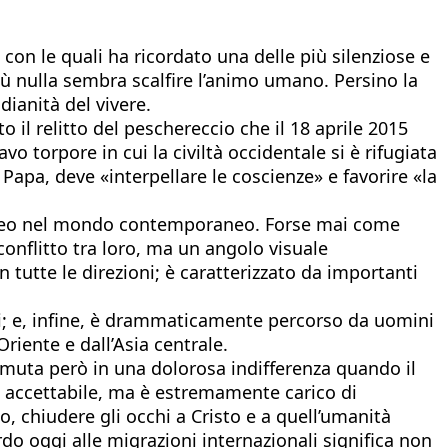
, con le quali ha ricordato una delle più silenziose e
ù nulla sembra scalfire l’animo umano. Persino la
ianità del vivere.
 il relitto del peschereccio che il 18 aprile 2015
vo torpore in cui la civiltà occidentale si è rifugiata
Papa, deve «interpellare le coscienze» e favorire «la
rraneo nel mondo contemporaneo. Forse mai come
conflitto tra loro, ma un angolo visuale
tutte le direzioni; è caratterizzato da importanti
ni; e, infine, è drammaticamente percorso da uomini
riente e dall’Asia centrale.
amuta però in una dolorosa indifferenza quando il
e accettabile, ma è estremamente carico di
to, chiudere gli occhi a Cristo e a quell’umanità
do oggi alle migrazioni internazionali significa non