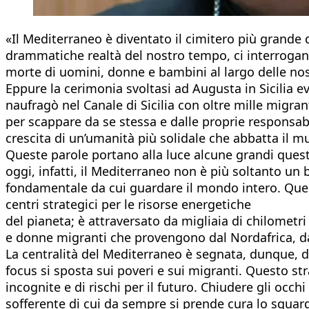
«Il Mediterraneo è diventato il cimitero più grande 
drammatiche realtà del nostro tempo, ci interrogan
morte di uomini, donne e bambini al largo delle nos
Eppure la cerimonia svoltasi ad Augusta in Sicilia ev
naufragò nel Canale di Sicilia con oltre mille migrant
per scappare da se stessa e dalle proprie responsabi
crescita di un’umanità più solidale che abbatta il mu
Queste parole portano alla luce alcune grandi ques
oggi, infatti, il Mediterraneo non è più soltanto un
fondamentale da cui guardare il mondo intero. Quest
centri strategici per le risorse energetiche
del pianeta; è attraversato da migliaia di chilomet
e donne migranti che provengono dal Nordafrica, dall
La centralità del Mediterraneo è segnata, dunque, 
focus si sposta sui poveri e sui migranti. Questo 
incognite e di rischi per il futuro. Chiudere gli occh
sofferente di cui da sempre si prende cura lo sguard