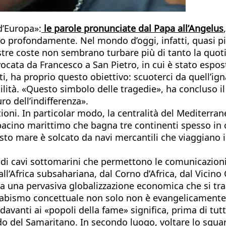
d’Europa»:
le parole pronunciate dal Papa all’Angelus
o profondamente. Nel mondo d’oggi, infatti, quasi pi
tre coste non sembrano turbare più di tanto la quotid
ocata da Francesco a San Pietro, in cui è stato esposto
i, ha proprio questo obiettivo: scuoterci da quell’igna
lità. «Questo simbolo delle tragedie», ha concluso il 
ro dell’indifferenza».
tioni. In particolar modo, la centralità del Medite
 bacino marittimo che bagna tre continenti spesso in 
o mare è solcato da navi mercantili che viaggiano in 
ri di cavi sottomarini che permettono le comunicazio
’Africa subsahariana, dal Corno d’Africa, dal Vicino O
da una pervasiva globalizzazione economica che si tr
strabismo concettuale non solo non è evangelicament
i davanti ai «popoli della fame» significa, prima di tut
o del Samaritano. In secondo luogo, voltare lo sguar