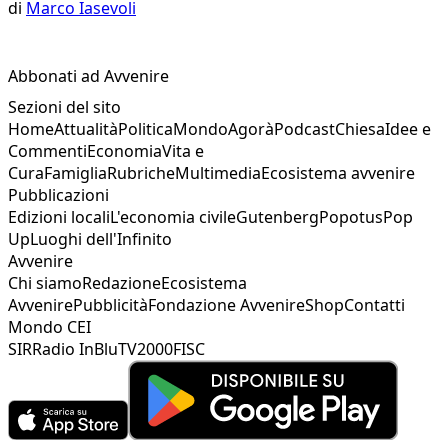
di
Marco Iasevoli
Abbonati ad Avvenire
Sezioni del sito
Home
Attualità
Politica
Mondo
Agorà
Podcast
Chiesa
Idee e
Commenti
Economia
Vita e
Cura
Famiglia
Rubriche
Multimedia
Ecosistema avvenire
Pubblicazioni
Edizioni locali
L'economia civile
Gutenberg
Popotus
Pop
Up
Luoghi dell'Infinito
Avvenire
Chi siamo
Redazione
Ecosistema
Avvenire
Pubblicità
Fondazione Avvenire
Shop
Contatti
Mondo CEI
SIR
Radio InBlu
TV2000
FISC