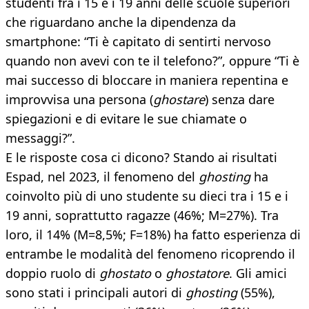
studenti fra i 15 e i 19 anni delle scuole superiori
che riguardano anche la dipendenza da
smartphone: “Ti è capitato di sentirti nervoso
quando non avevi con te il telefono?”, oppure “Ti è
mai successo di bloccare in maniera repentina e
improvvisa una persona (
ghostare
) senza dare
spiegazioni e di evitare le sue chiamate o
messaggi?”.
E le risposte cosa ci dicono? Stando ai risultati
Espad, nel 2023, il fenomeno del
ghosting
ha
coinvolto più di uno studente su dieci tra i 15 e i
19 anni, soprattutto ragazze (46%; M=27%). Tra
loro, il 14% (M=8,5%; F=18%) ha fatto esperienza di
entrambe le modalità del fenomeno ricoprendo il
doppio ruolo di
ghostato
o
ghostatore
. Gli amici
sono stati i principali autori di
ghosting
(55%),