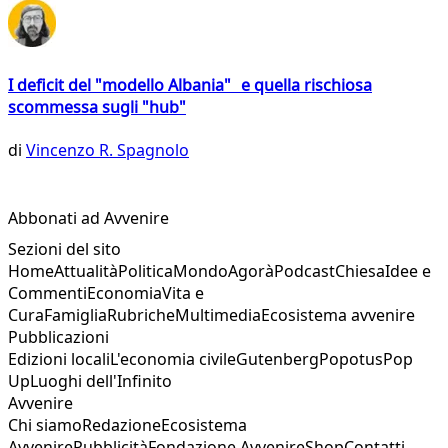
I deficit del "modello Albania" e quella rischiosa
scommessa sugli "hub"
di
Vincenzo R. Spagnolo
Abbonati ad Avvenire
Sezioni del sito
Home
Attualità
Politica
Mondo
Agorà
Podcast
Chiesa
Idee e
Commenti
Economia
Vita e
Cura
Famiglia
Rubriche
Multimedia
Ecosistema avvenire
Pubblicazioni
Edizioni locali
L'economia civile
Gutenberg
Popotus
Pop
Up
Luoghi dell'Infinito
Avvenire
Chi siamo
Redazione
Ecosistema
Avvenire
Pubblicità
Fondazione Avvenire
Shop
Contatti