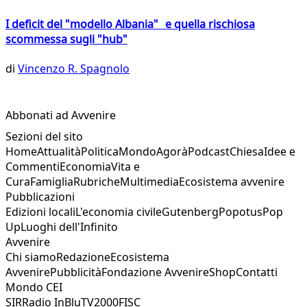
I deficit del "modello Albania" e quella rischiosa
scommessa sugli "hub"
di
Vincenzo R. Spagnolo
Abbonati ad Avvenire
Sezioni del sito
Home
Attualità
Politica
Mondo
Agorà
Podcast
Chiesa
Idee e
Commenti
Economia
Vita e
Cura
Famiglia
Rubriche
Multimedia
Ecosistema avvenire
Pubblicazioni
Edizioni locali
L'economia civile
Gutenberg
Popotus
Pop
Up
Luoghi dell'Infinito
Avvenire
Chi siamo
Redazione
Ecosistema
Avvenire
Pubblicità
Fondazione Avvenire
Shop
Contatti
Mondo CEI
SIR
Radio InBlu
TV2000
FISC