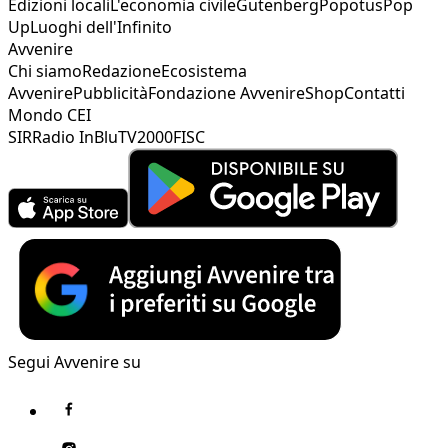
Edizioni locali
L'economia civile
Gutenberg
Popotus
Pop
Up
Luoghi dell'Infinito
Avvenire
Chi siamo
Redazione
Ecosistema
Avvenire
Pubblicità
Fondazione Avvenire
Shop
Contatti
Mondo CEI
SIR
Radio InBlu
TV2000
FISC
Segui Avvenire su