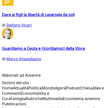
Dare ai figli la libertà di cavarsela da soli
di
Stefano Vicari
Guardiamo a Ceuta e ricordiamoci della Vlora
di
Marco Impagliazzo
Abbonati ad Avvenire
Sezioni del sito
Home
Attualità
Politica
Mondo
Agorà
Podcast
Chiesa
Idee e
Commenti
Economia
Vita e
Cura
Famiglia
Rubriche
Multimedia
Ecosistema avvenire
Pubblicazioni