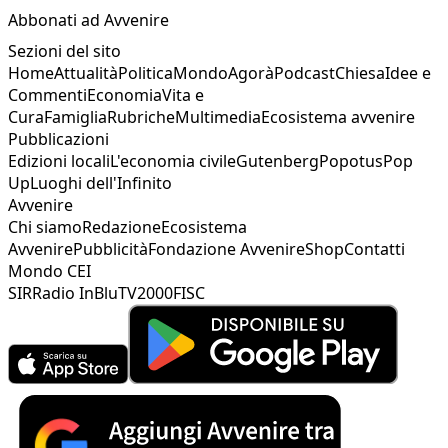
Abbonati ad Avvenire
Sezioni del sito
Home
Attualità
Politica
Mondo
Agorà
Podcast
Chiesa
Idee e
Commenti
Economia
Vita e
Cura
Famiglia
Rubriche
Multimedia
Ecosistema avvenire
Pubblicazioni
Edizioni locali
L'economia civile
Gutenberg
Popotus
Pop
Up
Luoghi dell'Infinito
Avvenire
Chi siamo
Redazione
Ecosistema
Avvenire
Pubblicità
Fondazione Avvenire
Shop
Contatti
Mondo CEI
SIR
Radio InBlu
TV2000
FISC