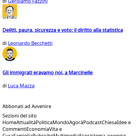
di
Gerolamo Fazzini
Delitti, paura, sicurezza e voto: il diritto alla statistica
di
Leonardo Becchetti
Gli immigrati eravamo noi, a Marcinelle
di
Luca Mazza
Abbonati ad Avvenire
Sezioni del sito
Home
Attualità
Politica
Mondo
Agorà
Podcast
Chiesa
Idee e
Commenti
Economia
Vita e
Cura
Famiglia
Rubriche
Multimedia
Ecosistema avvenire