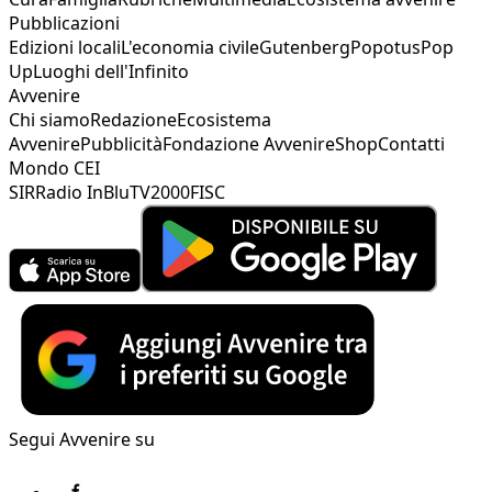
Pubblicazioni
Edizioni locali
L'economia civile
Gutenberg
Popotus
Pop
Up
Luoghi dell'Infinito
Avvenire
Chi siamo
Redazione
Ecosistema
Avvenire
Pubblicità
Fondazione Avvenire
Shop
Contatti
Mondo CEI
SIR
Radio InBlu
TV2000
FISC
Segui Avvenire su