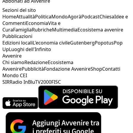
Abbonati ad Avvenire
Sezioni del sito
Home
Attualità
Politica
Mondo
Agorà
Podcast
Chiesa
Idee e
Commenti
Economia
Vita e
Cura
Famiglia
Rubriche
Multimedia
Ecosistema avvenire
Pubblicazioni
Edizioni locali
L'economia civile
Gutenberg
Popotus
Pop
Up
Luoghi dell'Infinito
Avvenire
Chi siamo
Redazione
Ecosistema
Avvenire
Pubblicità
Fondazione Avvenire
Shop
Contatti
Mondo CEI
SIR
Radio InBlu
TV2000
FISC