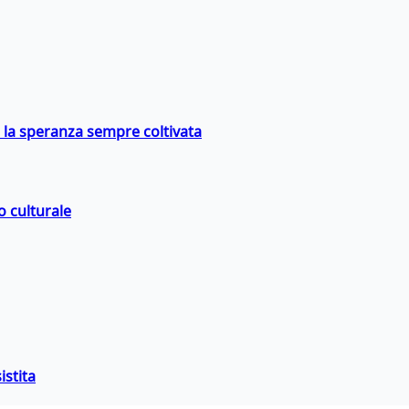
e la speranza sempre coltivata
o culturale
istita