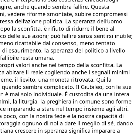
o agire, anche quando sembra fallire. Questa
zioni, vedere riforme smontate, subire compromessi
tessa dell’azione politica. La speranza dell’uomo
o la sconfitta, è rifiuto di ridurre il bene al
ico delle sue azioni; può fallire senza sentirsi inutile;
o meno ricattabile dal consenso, meno tentato
di esaurimento, la speranza del politico a livello
fallibile resta umana.
propri valori anche nel tempo della sconfitta. La
ica abitare il reale cogliendo anche i segnali minimi
e, il lievito, una moneta ritrovata. Qui la
he quando sembra complicato. Il Giubileo, con le sue
n è mai solo individuale. È custodita da una intera
lmi, la liturgia, la preghiera in comune sono forme
ce imparando a stare nel tempo insieme agli altri.
poco, con la nostra fede e la nostra capacità di
ncoraggia ognuno di noi a dare il meglio di sé, dando
stiana crescere in speranza significa imparare a