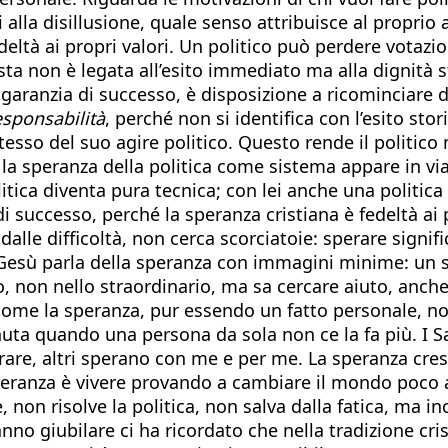
ti alla disillusione, quale senso attribuisce al propri
deltà ai propri valori. Un politico può perdere vota
sta non è legata all’esito immediato ma alla dignità s
 garanzia di successo, è disposizione a ricominciare dop
esponsabilità
, perché non si identifica con l’esito stor
tesso del suo agire politico. Questo rende il politic
la speranza della politica come sistema appare in via 
itica diventa pura tecnica; con lei anche una politica 
di successo, perché la speranza cristiana è fedeltà ai 
dalle difficoltà, non cerca scorciatoie: sperare signif
esù parla della speranza con immagini minime: un sem
co, non nello straordinario, ma sa cercare aiuto, anc
 come la speranza, pur essendo un fatto personale, no
ta quando una persona da sola non ce la fa più. I Sa
are, altri sperano con me e per me. La speranza cres
eranza è vivere provando a cambiare il mondo poco a 
 non risolve la politica, non salva dalla fatica, ma i
nno giubilare ci ha ricordato che nella tradizione cri