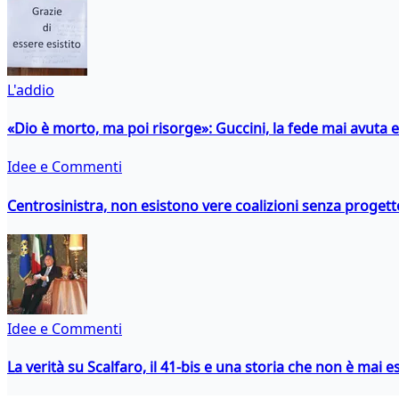
L'addio
«Dio è morto, ma poi risorge»: Guccini, la fede mai avuta 
Idee e Commenti
Centrosinistra, non esistono vere coalizioni senza progett
Idee e Commenti
La verità su Scalfaro, il 41-bis e una storia che non è mai es