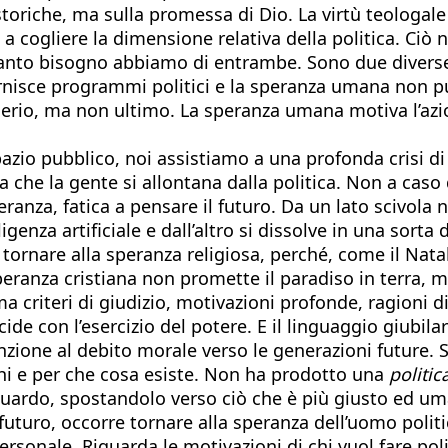
toriche, ma sulla promessa di Dio. La virtù teologale
uta a cogliere la dimensione relativa della politica. 
anto bisogno abbiamo di entrambe. Sono due diverse
nisce programmi politici e la speranza umana non pu
 serio, ma non ultimo. La speranza umana motiva l’azi
azio pubblico, noi assistiamo a una profonda crisi d
 che la gente si allontana dalla politica. Non a cas
speranza, fatica a pensare il futuro. Da un lato scivo
ligenza artificiale e dall’altro si dissolve in una sor
i tornare alla speranza religiosa, perché, come il Nat
speranza cristiana non promette il paradiso in terra, 
a criteri di giudizio, motivazioni profonde, ragioni d
de con l’esercizio del potere. E il linguaggio giubila
zione al debito morale verso le generazioni future. S
 chi e per che cosa esiste. Non ha prodotto una
politic
uardo, spostandolo verso ciò che è più giusto ed u
futuro, occorre tornare alla speranza dell’uomo politi
sonale. Riguarda le motivazioni di chi vuol fare poli