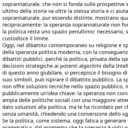
soprannaturale, che non si fonda sulle prospettive s
ultimo della storia va oltre la stessa storia e ci ai
soprannaturale, pur essendo distinte, mostrano qu
reciprocamente: la speranza soprannaturale non for
la politica resta uno spazio penultimo: necessario,
custodisce il limite.
Oggi, nel dibattito contemporaneo su religione e sp
della speranza politica moderna, con la conseguenza
dibattiti pubblici, perché la politica, privata della 
decisioni strategiche ai potenti algoritmi della Intel
di questo anno giubilare, si percepisce il bisogno d
suoi simboli, può ispirare il dibattito pubblico. La 
non offre soluzioni tecniche nello spazio pubblico, m
pubblicamente un’idea chiave: la speranza non coinci
ampia delle politiche sociali con una maggiore atten
dato soluzioni alla politica, ma le ha ricordato per
senza umanità, chiedendo una conversione dello sg
Se la politica, come sistema, oggi fatica a generare 
grammatica, dal momento che la speranza è virtù per