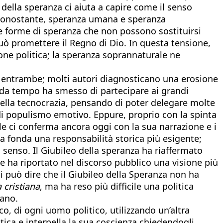
 della speranza ci aiuta a capire come il senso
Ciò nonostante, speranza umana e speranza
 forme di speranza che non possono sostituirsi
ò promettere il Regno di Dio. In questa tensione,
one politica; la speranza soprannaturale ne
i entrambe; molti autori diagnosticano una erosione
o da tempo ha smesso di partecipare ai grandi
la nella tecnocrazia, pensando di poter delegare molte
ta di populismo emotivo. Eppure, proprio con la spinta
ale ci conferma ancora oggi con la sua narrazione e i
ma fonda una responsabilità storica più esigente;
i senso. Il Giubileo della speranza ha riaffermato
re ha riportato nel discorso pubblico una visione più
i può dire che il Giubileo della Speranza non ha
a cristiana
, ma ha reso più difficile una politica
mano.
co, di ogni uomo politico, utilizzando un’altra
tica e interpella la sua coscienza chiedendogli