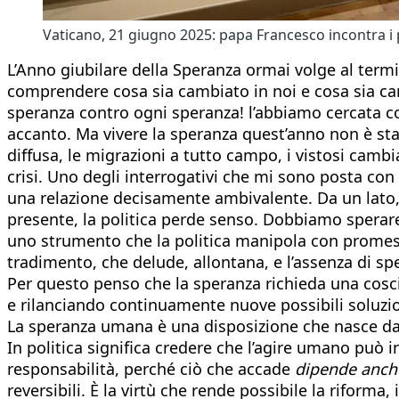
Vaticano, 21 giugno 2025: papa Francesco incontra i pa
L’Anno giubilare della Speranza ormai volge al termi
comprendere cosa sia cambiato in noi e cosa sia cam
speranza contro ogni speranza! l’abbiamo cercata com
accanto. Ma vivere la speranza quest’anno non è sta
diffusa, le migrazioni a tutto campo, i vistosi cam
crisi. Uno degli interrogativi che mi sono posta con 
una relazione decisamente ambivalente. Da un lato, c
presente, la politica perde senso. Dobbiamo spera
uno strumento che la politica manipola con promess
tradimento, che delude, allontana, e l’assenza di s
Per questo penso che la speranza richieda una coscien
e rilanciando continuamente nuove possibili soluzio
La speranza umana è una disposizione che nasce dall’
In politica significa credere che l’agire umano può i
responsabilità, perché ciò che accade
dipende anch
reversibili. È la virtù che rende possibile la riform