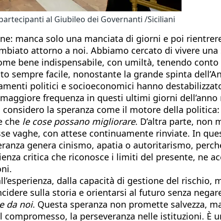
rtecipanti al Giubileo dei Governanti /Siciliani
ne: manca solo una manciata di giorni e poi rientrere
biato attorno a noi. Abbiamo cercato di vivere una 
e bene indispensabile, con umiltà, tenendo conto delle
to sempre facile, nonostante la grande spinta dell’A
biamenti politici e socioeconomici hanno destabilizza
maggiore frequenza in questi ultimi giorni dell’anno r
onsidero la speranza come il motore della politica: s
re che
le cose possano migliorare
. D’altra parte, non 
e vaghe, con attese continuamente rinviate. In ques
peranza genera cinismo, apatia o autoritarismo, perch
za critica che riconosce i limiti del presente, ne acc
ni.
esperienza, dalla capacità di gestione del rischio, ma
ncidere sulla storia e orientarsi al futuro senza negar
e da noi
. Questa speranza non promette salvezza, ma
a, il compromesso, la perseveranza nelle istituzioni. 