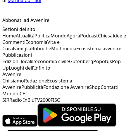
di
Marina Corradi
Abbonati ad Avvenire
Sezioni del sito
Home
Attualità
Politica
Mondo
Agorà
Podcast
Chiesa
Idee e
Commenti
Economia
Vita e
Cura
Famiglia
Rubriche
Multimedia
Ecosistema avvenire
Pubblicazioni
Edizioni locali
L'economia civile
Gutenberg
Popotus
Pop
Up
Luoghi dell'Infinito
Avvenire
Chi siamo
Redazione
Ecosistema
Avvenire
Pubblicità
Fondazione Avvenire
Shop
Contatti
Mondo CEI
SIR
Radio InBlu
TV2000
FISC