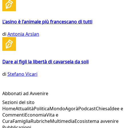
L'asino è l'animale più francescano di tutti
di
Antonia Arslan
Dare ai figli la libertà di cavarsela da soli
di
Stefano Vicari
Abbonati ad Avvenire
Sezioni del sito
Home
Attualità
Politica
Mondo
Agorà
Podcast
Chiesa
Idee e
Commenti
Economia
Vita e
Cura
Famiglia
Rubriche
Multimedia
Ecosistema avvenire
Pubblicazioni