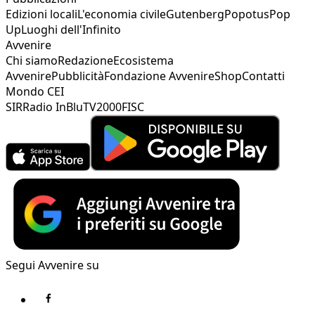
Edizioni locali
L'economia civile
Gutenberg
Popotus
Pop
Up
Luoghi dell'Infinito
Avvenire
Chi siamo
Redazione
Ecosistema
Avvenire
Pubblicità
Fondazione Avvenire
Shop
Contatti
Mondo CEI
SIR
Radio InBlu
TV2000
FISC
Segui Avvenire su