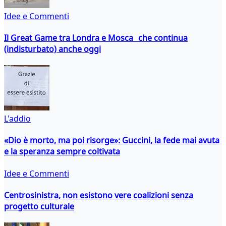
Idee e Commenti
Il Great Game tra Londra e Mosca che continua
(indisturbato) anche oggi
L'addio
«Dio è morto, ma poi risorge»: Guccini, la fede mai avuta
e la speranza sempre coltivata
Idee e Commenti
Centrosinistra, non esistono vere coalizioni senza
progetto culturale