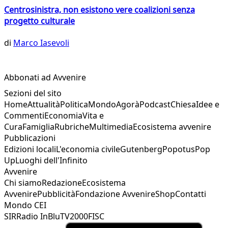
Centrosinistra, non esistono vere coalizioni senza
progetto culturale
di
Marco Iasevoli
Abbonati ad Avvenire
Sezioni del sito
Home
Attualità
Politica
Mondo
Agorà
Podcast
Chiesa
Idee e
Commenti
Economia
Vita e
Cura
Famiglia
Rubriche
Multimedia
Ecosistema avvenire
Pubblicazioni
Edizioni locali
L'economia civile
Gutenberg
Popotus
Pop
Up
Luoghi dell'Infinito
Avvenire
Chi siamo
Redazione
Ecosistema
Avvenire
Pubblicità
Fondazione Avvenire
Shop
Contatti
Mondo CEI
SIR
Radio InBlu
TV2000
FISC