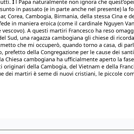
utti.
I
l Papa naturalmente non ignora che quest’opera
ssunto in passato (e in parte anche nel presente) la 
anmar, Corea, Cambogia, Birmania, della stessa Cina e
 fede in maniera eroica (come il cardinale Nguyen Van 
é vescovo). A questi martiri Francesco ha reso omaggi
el Sud, una ragazza cambogiana gli chiese di ricordare
rometto che mi occuperò, quando torno a casa, di parla
prefetto della Congregazione per le cause dei santi, 
6 la Chiesa cambogiana ha ufficialmente aperto la fas
riginari della Cambogia, del Vietnam e della Francia),
e dei martiri è seme di nuovi cristiani, le piccole co