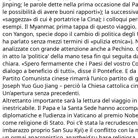
Jinping; le parole dette nella prima occasione dal P
le possibilità di avere buoni rapporti»); la successiv
«saggezza» di cui è portatrice la Cina); i colloqui p
esempi. Il Myanmar, prima tappa di questo viaggio, h
con Yangon, specie dopo il cambio di politica degli
ha parlato senza mezzi termini di «pulizia etnica»). 
analizzate con grande attenzione anche a Pechino. C
in atto la 'politica' della mano tesa fin qui seguita
chiara. «Spero fermamente che i Paesi del vostro C
dialogo a beneficio di tutti», disse il Pontefice. E
Partito Comunista cinese rimarrà l’unico partito di g
Joseph Yuo Guo Jiang – perciò la Chiesa cattolica cin
Un’apertura senza precedenti.
Altrettanto importante sarà la lettura del viaggio in 
inestricabile. Il Papa e la Santa Sede hanno accomp
diplomatiche e l’udienza in Vaticano al premio No
come religione di Stato. Poi c’è stata la recrudesce
imbarazzo proprio San Suu Kyi) e il conflitto con la
un ormai anacronistico
apartheid
su base religiosa.