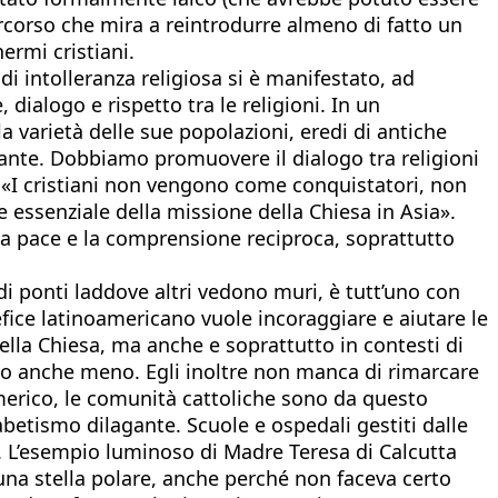
ercorso che mira a reintrodurre almeno di fatto un
ermi cristiani.
 intolleranza religiosa si è manifestato, ad
 dialogo e rispetto tra le religioni. In un
 varietà delle sue popolazioni, eredi di antiche
onante. Dobbiamo promuovere il dialogo tra religioni
. «I cristiani non vengono come conquistatori, non
 essenziale della missione della Chiesa in Asia».
 la pace e la comprensione reciproca, soprattutto
di ponti laddove altri vedono muri, è tutt’uno con
ntefice latinoamericano vuole incoraggiare e aiutare le
ella Chiesa, ma anche e soprattutto in contesti di
o anche meno. Egli inoltre non manca di rimarcare
merico, le comunità cattoliche sono da questo
fabetismo dilagante. Scuole e ospedali gestiti dalle
ra. L’esempio luminoso di Madre Teresa di Calcutta
una stella polare, anche perché non faceva certo