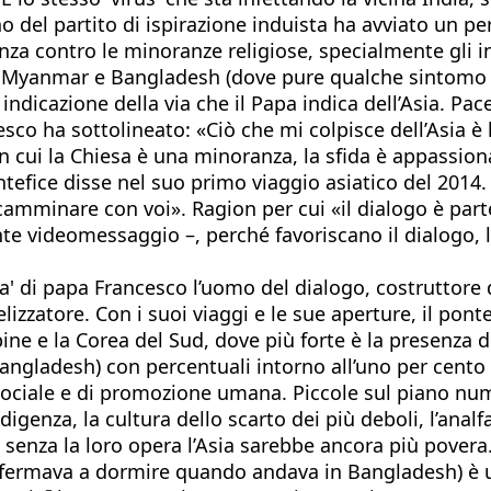
no del partito di ispirazione induista ha avviato un p
lenza contro le minoranze religiose, specialmente gli in
n Myanmar e Bangladesh (dove pure qualche sintomo di
ndicazione della via che il Papa indica dell’Asia. Pace,
 ha sottolineato: «Ciò che mi colpisce dell’Asia è la
e in cui la Chiesa è una minoranza, la sfida è appassi
tefice disse nel suo primo viaggio asiatico del 2014
camminare con voi». Ragion per cui «il dialogo è parte
ente videomessaggio –, perché favoriscano il dialogo,
ca' di papa Francesco l’uomo del dialogo, costruttore 
gelizzatore. Con i suoi viaggi e le sue aperture, il po
ine e la Corea del Sud, dove più forte è la presenza d
gladesh) con percentuali intorno all’uno per cento 
 sociale e di promozione umana. Piccole sul piano nu
digenza, la cultura dello scarto dei più deboli, l’anal
cui senza la loro opera l’Asia sarebbe ancora più pove
 si fermava a dormire quando andava in Bangladesh) è 