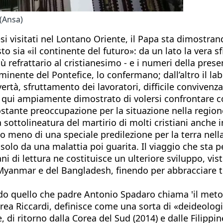
(Ansa)
 visitati nel Lontano Oriente, il Papa sta dimostrando
sto sia «il continente del futuro»: da un lato la vera 
più refrattario al cristianesimo - e i numeri della pr
minente del Pontefice, lo confermano; dall’altro il l
rtà, sfruttamento dei lavoratori, difficile convivenza 
 qui ampiamente dimostrato di volersi confrontare con
ostante preoccupazione per la situazione nella regione
a sottolineatura del martirio di molti cristiani anche 
to meno di una speciale predilezione per la terra nell
solo da una malattia poi guarita. Il viaggio che sta p
ani di lettura ne costituisce un ulteriore sviluppo, vis
l Myanmar e del Bangladesh, finendo per abbracciare tut
do quello che padre Antonio Spadaro chiama 'il metodo
rea Riccardi, definisce come una sorta di «deideologiz
, di ritorno dalla Corea del Sud (2014) e dalle Filippi