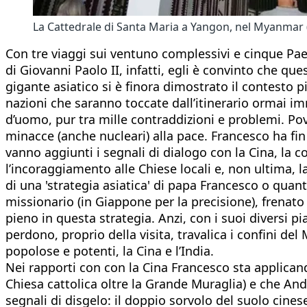
La Cattedrale di Santa Maria a Yangon, nel Myanmar 
Con tre viaggi sui ventuno complessivi e cinque Paesi
di Giovanni Paolo II, infatti, egli è convinto che que
gigante asiatico si è finora dimostrato il contesto 
nazioni che saranno toccate dall’itinerario ormai im
d’uomo, pur tra mille contraddizioni e problemi. Pove
minacce (anche nucleari) alla pace. Francesco ha fin
vanno aggiunti i segnali di dialogo con la Cina, la c
l’incoraggiamento alle Chiese locali e, non ultima, l
di una 'strategia asiatica' di papa Francesco o quan
missionario (in Giappone per la precisione), frenato 
pieno in questa strategia. Anzi, con i suoi diversi pi
perdono, proprio della visita, travalica i confini de
popolose e potenti, la Cina e l’India.
Nei rapporti con con la Cina Francesco sta applican
Chiesa cattolica oltre la Grande Muraglia) e che And
segnali di disgelo: il doppio sorvolo del suolo cinese