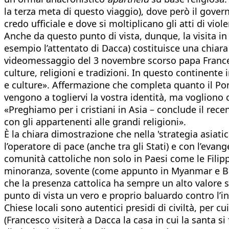
la terza meta di questo viaggio), dove però il gover
credo ufficiale e dove si moltiplicano gli atti di vio
Anche da questo punto di vista, dunque, la visita i
esempio l’attentato di Dacca) costituisce una chiara i
videomessaggio del 3 novembre scorso papa Francesco
culture, religioni e tradizioni. In questo continent
e culture». Affermazione che completa quanto il Pon
vengono a togliervi la vostra identità, ma vogliono 
«Preghiamo per i cristiani in Asia – conclude il rec
con gli appartenenti alle grandi religioni».
È la chiara dimostrazione che nella 'strategia asiati
l’operatore di pace (anche tra gli Stati) e con l’evan
comunità cattoliche non solo in Paesi come le Filipp
minoranza, sovente (come appunto in Myanmar e Ban
che la presenza cattolica ha sempre un alto valore
punto di vista un vero e proprio baluardo contro l’in
Chiese locali sono autentici presidi di civiltà, per 
(Francesco visiterà a Dacca la casa in cui la santa