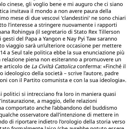
lo cinese, gli voglio bene e mi auguro che ci siano
atica invitava il mondo a non avere paura della
ltimo mese di due vescovi 'clandestini' ne sono chiari
tto l’interesse a stringere nuovamente i rapporti
ana Rohingya (il segretario di Stato Rex Tillerson
 e i gesti del Papa a Yangon e Nay Pyi Taw saranno
to viaggio sarà un’ulteriore occasione per mettere
014 a Seul tale politica ebbe la sua enunciazione più
na relazione piena non esiteranno a promuovere un
te articolo de
La Civiltà Cattolica
conferma: «Finché il
 ideologico della società – scrive l’autore, padre
ioni con il Partito comunista e con la sua ideologia».
 politici si intrecciano fra loro in maniera quasi
instaurazione, a maggio, delle relazioni
he ha comportato anche l’abbandono del buddismo
 qualche osservatore dall’intenzione di mettere in
o di riportare indietro l’orologio della storia verso
a, stato formalmente laico (che avrebbe potuto essere