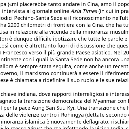
apa («mi piacerebbe tanto andare in Cina, amo il popo
a intervista al giornale online
Asia Times
(in cui in pr
eriodici Pechino-Santa Sede e il riconoscimento nell’u
a 2200 chilometri di frontiera con la Cina, che ha tu
 Usa in relazione alla vicenda della minoranza musulm
Non è dunque difficile ipotizzare che tutte le parole
osì come è altrettanto fuori di discussione che ques
 da Francesco verso il più grande Paese asiatico. Nel 2
ontinente con i quali la Santa Sede non ha ancora u
 da allora è sempre stata seguita, come anche un recen
overno, il marxismo continuerà a essere il riferimento
ese è chiamata a ridefinire il suo ruolo e le sue relaz
chiave indiana, dove rapporti interreligiosi e interessi
agnato la transizione democratica del Myanmar con l’
bel per la pace Aung San Suu Kyi. Una transizione c
nza delle violenze contro i Rohingya (dettate secondo
 minoranza islamica è nuovamente deflagrato, rischiand
 È lo stesso 'virus' che sta infettando la vicina Indi