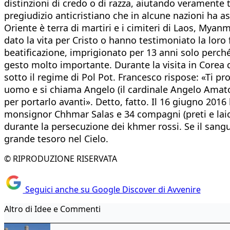
distinzioni di credo o di razza, aiutando veramente t
pregiudizio anticristiano che in alcune nazioni ha a
Oriente è terra di martiri e i cimiteri di Laos, My
dato la vita per Cristo o hanno testimoniato la loro
beatificazione, imprigionato per 13 anni solo perch
gesto molto importante. Durante la visita in Corea d
sotto il regime di Pol Pot. Francesco rispose: «Ti p
uomo e si chiama Angelo (il cardinale Angelo Amato, 
per portarlo avanti». Detto, fatto. Il 16 giugno 201
monsignor Chhmar Salas e 34 compagni (preti e laici o
durante la persecuzione dei khmer rossi. Se il sangu
grande tesoro nel Cielo.
© RIPRODUZIONE RISERVATA
Seguici anche su Google Discover di Avvenire
Altro di Idee e Commenti