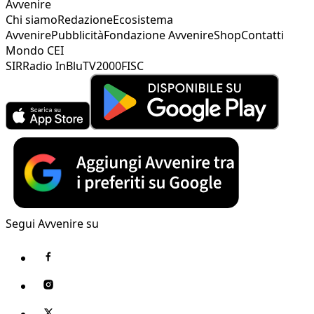
Avvenire
Chi siamo
Redazione
Ecosistema
Avvenire
Pubblicità
Fondazione Avvenire
Shop
Contatti
Mondo CEI
SIR
Radio InBlu
TV2000
FISC
Segui Avvenire su