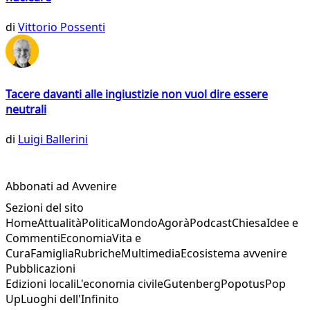
di
Vittorio Possenti
Tacere davanti alle ingiustizie non vuol dire essere
neutrali
di
Luigi Ballerini
Abbonati ad Avvenire
Sezioni del sito
Home
Attualità
Politica
Mondo
Agorà
Podcast
Chiesa
Idee e
Commenti
Economia
Vita e
Cura
Famiglia
Rubriche
Multimedia
Ecosistema avvenire
Pubblicazioni
Edizioni locali
L'economia civile
Gutenberg
Popotus
Pop
Up
Luoghi dell'Infinito