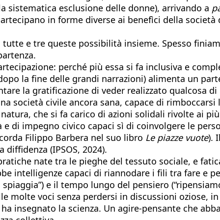
la sistematica esclusione delle donne), arrivando a
pa
artecipano in forme diverse ai benefìci della società 
no tutte e tre queste possibilità insieme. Spesso fini
partenza.
rtecipazione: perché più essa si fa inclusiva e comple
(dopo la fine delle grandi narrazioni) alimenta un par
ntare la gratificazione di veder realizzato qualcosa di
una società civile ancora sana, capace di rimboccarsi
tura, che si fa carico di azioni solidali rivolte ai pi
ità e di impegno civico capaci sì di coinvolgere le pe
corda Filippo Barbera nel suo libro
Le piazze vuote
). 
a diffidenza (IPSOS, 2024).
pratiche nate tra le pieghe del tessuto sociale, e fati
intelligenze capaci di riannodare i fili tra fare e pen
a spiaggia”) e il tempo lungo del pensiero (“ripensi
le molte voci senza perdersi in discussioni oziose, in
ha insegnato la scienza. Un agire-pensante che abband
za collettiva.