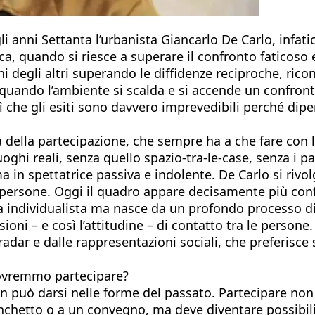
gli anni Settanta l’urbanista Giancarlo De Carlo, infat
, quando si riesce a superare il confronto faticoso e
ni degli altri superando le diffidenze reciproche, ric
quando l’ambiente si scalda e si accende un confron
sì che gli esiti sono davvero imprevedibili perché di
 della partecipazione, che sempre ha a che fare con la
ghi reali, senza quello spazio-tra-le-case, senza i pae
a in spettatrice passiva e indolente. De Carlo si riv
 persone. Oggi il quadro appare decisamente più conf
a individualista ma nasce da un profondo processo di p
oni – e così l’attitudine – di contatto tra le persone.
radar e dalle rappresentazioni sociali, che preferisce
dovremmo partecipare?
n può darsi nelle forme del passato. Partecipare no
anchetto o a un convegno, ma deve diventare possibil