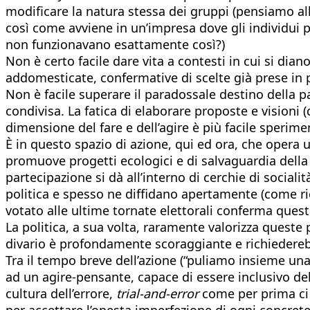
modificare la natura stessa dei gruppi (pensiamo al
così come avviene in un’impresa dove gli individui p
non funzionavano esattamente così?)
Non è certo facile dare vita a contesti in cui si dia
addomesticate, confermative di scelte già prese in 
Non è facile superare il paradossale destino della pa
condivisa. La fatica di elaborare proposte e visioni 
dimensione del fare e dell’agire è più facile sperime
È in questo spazio di azione, qui ed ora, che opera 
promuove progetti ecologici e di salvaguardia della na
partecipazione si dà all’interno di cerchie di social
politica e spesso ne diffidano apertamente (come ri
votato alle ultime tornate elettorali conferma quest
La politica, a sua volta, raramente valorizza queste 
divario è profondamente scoraggiante e richiederebbe 
Tra il tempo breve dell’azione (“puliamo insieme un
ad un agire-pensante, capace di essere inclusivo del
cultura dell’errore,
trial-and-error
come per prima ci 
per accettare l’onesta imperfezione di ogni concretez