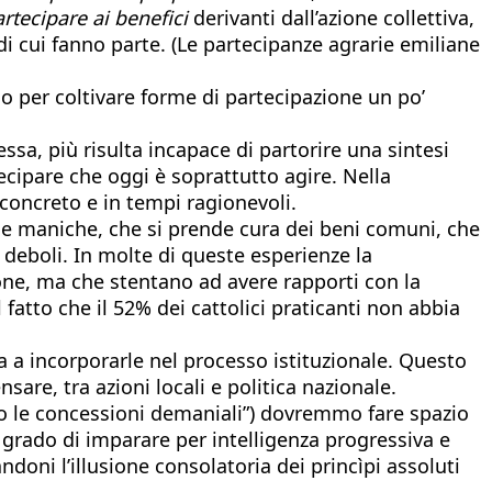
rtecipare ai benefici
derivanti dall’azione collettiva,
di cui fanno parte. (Le partecipanze agrarie emiliane
amo per coltivare forme di partecipazione un po’
ssa, più risulta incapace di partorire una sintesi
tecipare che oggi è soprattutto agire. Nella
 concreto e in tempi ragionevoli.
 le maniche, che si prende cura dei beni comuni, che
ù deboli. In molte di queste esperienze la
rsone, ma che stentano ad avere rapporti con la
Il fatto che il 52% dei cattolici praticanti non abbia
ca a incorporarle nel processo istituzionale. Questo
sare, tra azioni locali e politica nazionale.
amo le concessioni demaniali”) dovremmo fare spazio
 grado di imparare per intelligenza progressiva e
oni l’illusione consolatoria dei princìpi assoluti