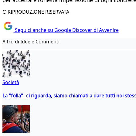
© RIPRODUZIONE RISERVATA
Seguici anche su Google Discover di Avvenire
Altro di Idee e Commenti
Società
La "folla" ci riguarda, siamo chiamati a dare tutti noi stess