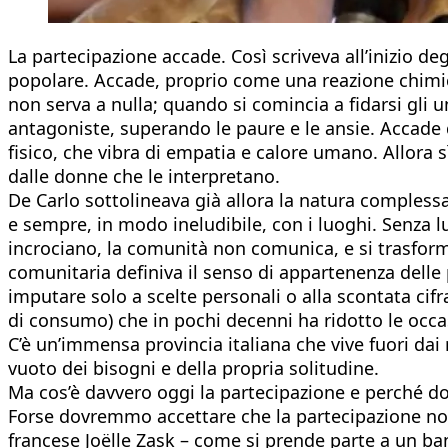
La partecipazione accade. Così scriveva all’inizio de
popolare. Accade, proprio come una reazione chimica
non serva a nulla; quando si comincia a fidarsi gli u
antagoniste, superando le paure e le ansie. Accade 
fisico, che vibra di empatia e calore umano. Allora 
dalle donne che le interpretano.
De Carlo sottolineava già allora la natura complessa
e sempre, in modo ineludibile, con i luoghi. Senza luo
incrociano, la comunità non comunica, e si trasform
comunitaria definiva il senso di appartenenza delle
imputare solo a scelte personali o alla scontata cifr
di consumo) che in pochi decenni ha ridotto le occasi
C’è un’immensa provincia italiana che vive fuori dai 
vuoto dei bisogni e della propria solitudine.
Ma cos’è davvero oggi la partecipazione e perché 
Forse dovremmo accettare che la partecipazione no
francese Joëlle Zask – come si prende parte a un b