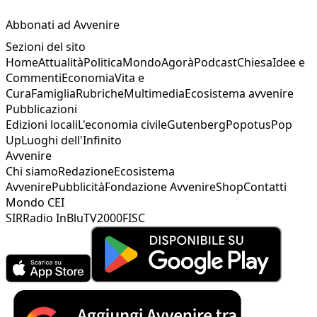
Abbonati ad Avvenire
Sezioni del sito
Home
Attualità
Politica
Mondo
Agorà
Podcast
Chiesa
Idee e
Commenti
Economia
Vita e
Cura
Famiglia
Rubriche
Multimedia
Ecosistema avvenire
Pubblicazioni
Edizioni locali
L'economia civile
Gutenberg
Popotus
Pop
Up
Luoghi dell'Infinito
Avvenire
Chi siamo
Redazione
Ecosistema
Avvenire
Pubblicità
Fondazione Avvenire
Shop
Contatti
Mondo CEI
SIR
Radio InBlu
TV2000
FISC