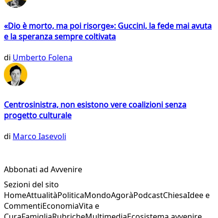
«Dio è morto, ma poi risorge»: Guccini, la fede mai avuta
e la speranza sempre coltivata
di
Umberto Folena
Centrosinistra, non esistono vere coalizioni senza
progetto culturale
di
Marco Iasevoli
Abbonati ad Avvenire
Sezioni del sito
Home
Attualità
Politica
Mondo
Agorà
Podcast
Chiesa
Idee e
Commenti
Economia
Vita e
Cura
Famiglia
Rubriche
Multimedia
Ecosistema avvenire