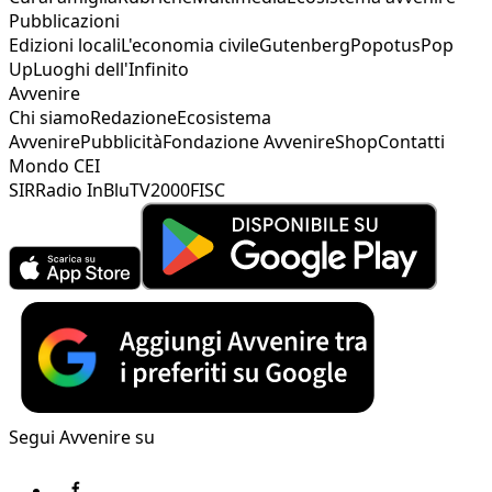
Pubblicazioni
Edizioni locali
L'economia civile
Gutenberg
Popotus
Pop
Up
Luoghi dell'Infinito
Avvenire
Chi siamo
Redazione
Ecosistema
Avvenire
Pubblicità
Fondazione Avvenire
Shop
Contatti
Mondo CEI
SIR
Radio InBlu
TV2000
FISC
Segui Avvenire su