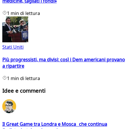
medicine, tagliati i fondi»
1 min di lettura
Stati Uniti
Più progressisti, ma divisi: così i Dem americani provano
a ripartire
1 min di lettura
Idee e commenti
Il Great Game tra Londra e Mosca che continua