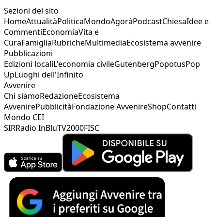
Sezioni del sito
Home
Attualità
Politica
Mondo
Agorà
Podcast
Chiesa
Idee e
Commenti
Economia
Vita e
Cura
Famiglia
Rubriche
Multimedia
Ecosistema avvenire
Pubblicazioni
Edizioni locali
L'economia civile
Gutenberg
Popotus
Pop
Up
Luoghi dell'Infinito
Avvenire
Chi siamo
Redazione
Ecosistema
Avvenire
Pubblicità
Fondazione Avvenire
Shop
Contatti
Mondo CEI
SIR
Radio InBlu
TV2000
FISC