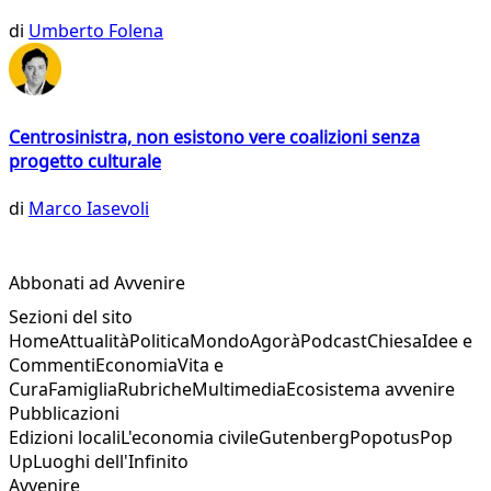
di
Umberto Folena
Centrosinistra, non esistono vere coalizioni senza
progetto culturale
di
Marco Iasevoli
Abbonati ad Avvenire
Sezioni del sito
Home
Attualità
Politica
Mondo
Agorà
Podcast
Chiesa
Idee e
Commenti
Economia
Vita e
Cura
Famiglia
Rubriche
Multimedia
Ecosistema avvenire
Pubblicazioni
Edizioni locali
L'economia civile
Gutenberg
Popotus
Pop
Up
Luoghi dell'Infinito
Avvenire