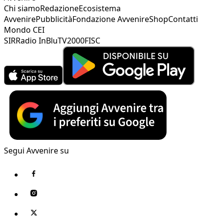
Chi siamo
Redazione
Ecosistema
Avvenire
Pubblicità
Fondazione Avvenire
Shop
Contatti
Mondo CEI
SIR
Radio InBlu
TV2000
FISC
Segui Avvenire su