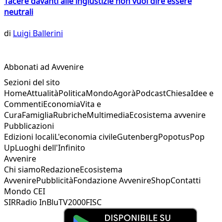
Tacere davanti alle ingiustizie non vuol dire essere
neutrali
di
Luigi Ballerini
Abbonati ad Avvenire
Sezioni del sito
Home
Attualità
Politica
Mondo
Agorà
Podcast
Chiesa
Idee e
Commenti
Economia
Vita e
Cura
Famiglia
Rubriche
Multimedia
Ecosistema avvenire
Pubblicazioni
Edizioni locali
L'economia civile
Gutenberg
Popotus
Pop
Up
Luoghi dell'Infinito
Avvenire
Chi siamo
Redazione
Ecosistema
Avvenire
Pubblicità
Fondazione Avvenire
Shop
Contatti
Mondo CEI
SIR
Radio InBlu
TV2000
FISC