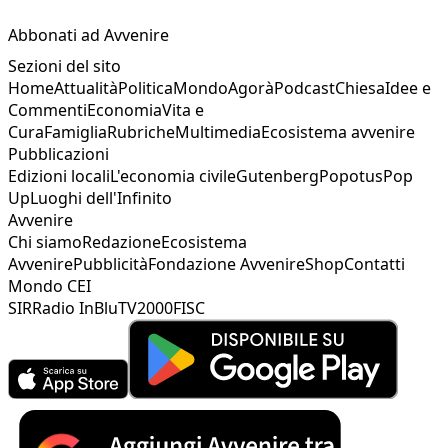
Abbonati ad Avvenire
Sezioni del sito
Home
Attualità
Politica
Mondo
Agorà
Podcast
Chiesa
Idee e
Commenti
Economia
Vita e
Cura
Famiglia
Rubriche
Multimedia
Ecosistema avvenire
Pubblicazioni
Edizioni locali
L'economia civile
Gutenberg
Popotus
Pop
Up
Luoghi dell'Infinito
Avvenire
Chi siamo
Redazione
Ecosistema
Avvenire
Pubblicità
Fondazione Avvenire
Shop
Contatti
Mondo CEI
SIR
Radio InBlu
TV2000
FISC