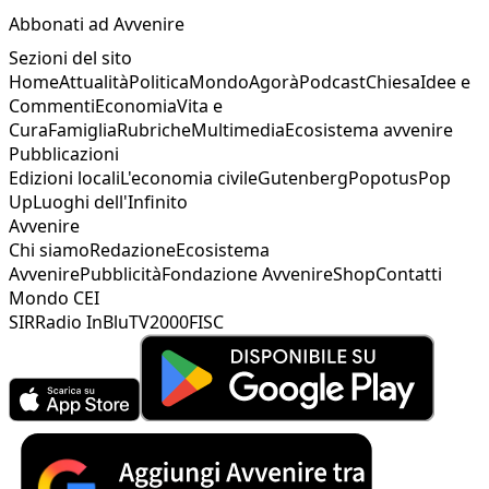
Abbonati ad Avvenire
Sezioni del sito
Home
Attualità
Politica
Mondo
Agorà
Podcast
Chiesa
Idee e
Commenti
Economia
Vita e
Cura
Famiglia
Rubriche
Multimedia
Ecosistema avvenire
Pubblicazioni
Edizioni locali
L'economia civile
Gutenberg
Popotus
Pop
Up
Luoghi dell'Infinito
Avvenire
Chi siamo
Redazione
Ecosistema
Avvenire
Pubblicità
Fondazione Avvenire
Shop
Contatti
Mondo CEI
SIR
Radio InBlu
TV2000
FISC