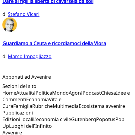
Dare ai figli la libertà di cavarsela da soli
di
Stefano Vicari
Guardiamo a Ceuta e ricordiamoci della Vlora
di
Marco Impagliazzo
Abbonati ad Avvenire
Sezioni del sito
Home
Attualità
Politica
Mondo
Agorà
Podcast
Chiesa
Idee e
Commenti
Economia
Vita e
Cura
Famiglia
Rubriche
Multimedia
Ecosistema avvenire
Pubblicazioni
Edizioni locali
L'economia civile
Gutenberg
Popotus
Pop
Up
Luoghi dell'Infinito
Avvenire