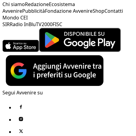
Chi siamo
Redazione
Ecosistema
Avvenire
Pubblicità
Fondazione Avvenire
Shop
Contatti
Mondo CEI
SIR
Radio InBlu
TV2000
FISC
Segui Avvenire su