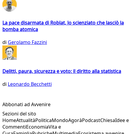
La pace disarmata di Roblat, lo scienziato che lasciò la
bomba atomica
di
Gerolamo Fazzini
Delitti, paura, sicurezza e voto: il diritto alla statistica
di
Leonardo Becchetti
Abbonati ad Avvenire
Sezioni del sito
Home
Attualità
Politica
Mondo
Agorà
Podcast
Chiesa
Idee e
Commenti
Economia
Vita e
Cura
Famiglia
Rubriche
Multimedia
Ecosistema avvenire