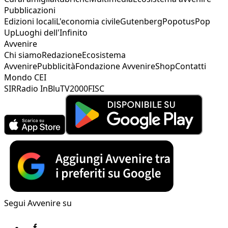
Pubblicazioni
Edizioni locali
L'economia civile
Gutenberg
Popotus
Pop
Up
Luoghi dell'Infinito
Avvenire
Chi siamo
Redazione
Ecosistema
Avvenire
Pubblicità
Fondazione Avvenire
Shop
Contatti
Mondo CEI
SIR
Radio InBlu
TV2000
FISC
Segui Avvenire su