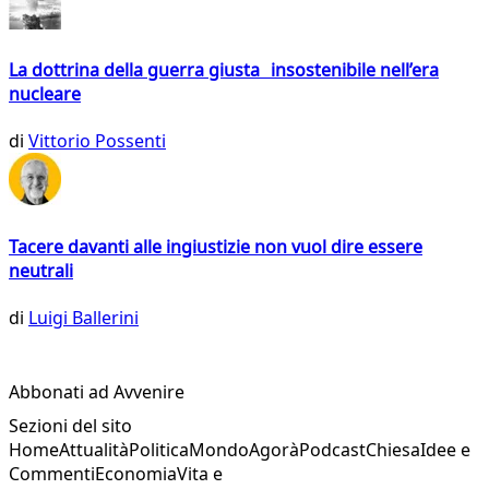
La dottrina della guerra giusta insostenibile nell’era
nucleare
di
Vittorio Possenti
Tacere davanti alle ingiustizie non vuol dire essere
neutrali
di
Luigi Ballerini
Abbonati ad Avvenire
Sezioni del sito
Home
Attualità
Politica
Mondo
Agorà
Podcast
Chiesa
Idee e
Commenti
Economia
Vita e