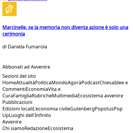
Marcinelle, se la memoria non diventa azione è solo una
cerimonia
di
Daniela Fumarola
Abbonati ad Avvenire
Sezioni del sito
Home
Attualità
Politica
Mondo
Agorà
Podcast
Chiesa
Idee e
Commenti
Economia
Vita e
Cura
Famiglia
Rubriche
Multimedia
Ecosistema avvenire
Pubblicazioni
Edizioni locali
L'economia civile
Gutenberg
Popotus
Pop
Up
Luoghi dell'Infinito
Avvenire
Chi siamo
Redazione
Ecosistema