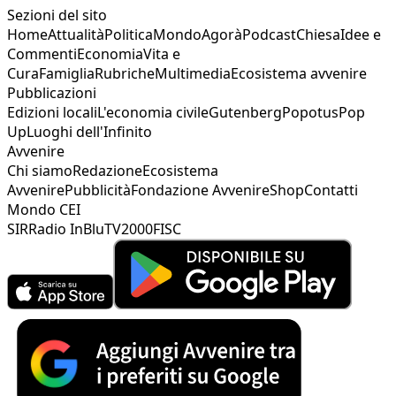
Sezioni del sito
Home
Attualità
Politica
Mondo
Agorà
Podcast
Chiesa
Idee e
Commenti
Economia
Vita e
Cura
Famiglia
Rubriche
Multimedia
Ecosistema avvenire
Pubblicazioni
Edizioni locali
L'economia civile
Gutenberg
Popotus
Pop
Up
Luoghi dell'Infinito
Avvenire
Chi siamo
Redazione
Ecosistema
Avvenire
Pubblicità
Fondazione Avvenire
Shop
Contatti
Mondo CEI
SIR
Radio InBlu
TV2000
FISC