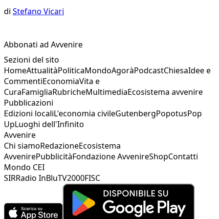
di
Stefano Vicari
Abbonati ad Avvenire
Sezioni del sito
Home
Attualità
Politica
Mondo
Agorà
Podcast
Chiesa
Idee e
Commenti
Economia
Vita e
Cura
Famiglia
Rubriche
Multimedia
Ecosistema avvenire
Pubblicazioni
Edizioni locali
L'economia civile
Gutenberg
Popotus
Pop
Up
Luoghi dell'Infinito
Avvenire
Chi siamo
Redazione
Ecosistema
Avvenire
Pubblicità
Fondazione Avvenire
Shop
Contatti
Mondo CEI
SIR
Radio InBlu
TV2000
FISC