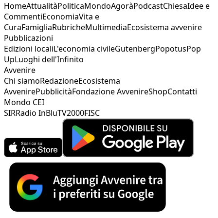
Home
Attualità
Politica
Mondo
Agorà
Podcast
Chiesa
Idee e
Commenti
Economia
Vita e
Cura
Famiglia
Rubriche
Multimedia
Ecosistema avvenire
Pubblicazioni
Edizioni locali
L'economia civile
Gutenberg
Popotus
Pop
Up
Luoghi dell'Infinito
Avvenire
Chi siamo
Redazione
Ecosistema
Avvenire
Pubblicità
Fondazione Avvenire
Shop
Contatti
Mondo CEI
SIR
Radio InBlu
TV2000
FISC