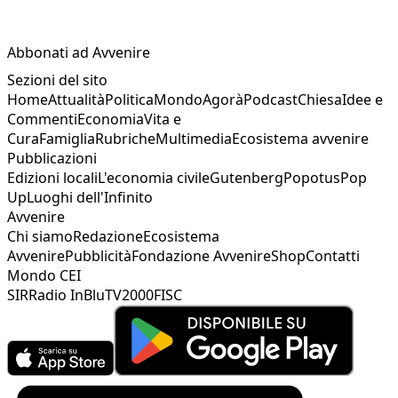
Abbonati ad Avvenire
Sezioni del sito
Home
Attualità
Politica
Mondo
Agorà
Podcast
Chiesa
Idee e
Commenti
Economia
Vita e
Cura
Famiglia
Rubriche
Multimedia
Ecosistema avvenire
Pubblicazioni
Edizioni locali
L'economia civile
Gutenberg
Popotus
Pop
Up
Luoghi dell'Infinito
Avvenire
Chi siamo
Redazione
Ecosistema
Avvenire
Pubblicità
Fondazione Avvenire
Shop
Contatti
Mondo CEI
SIR
Radio InBlu
TV2000
FISC