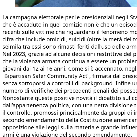
La campagna elettorale per le presidenziali negli St
che è accaduto in quel comizio non è che un episodio
recenti sulle vittime che riguardano il fenomeno m
cifra che include omicidi, suicidi (oltre la metà del 
seimila tra essi sono rimasti feriti dall’uso delle ar
Nel 2023, grazie ad alcune decisioni restrittive del 
che la violenza armata continua a essere un problema
giovani dai 12 ai 16 anni. Come si è accennato, negli
“Bipartisan Safer Community Act”, firmata dal presid
senza sottoporsi a controlli di background. Infine 
numero di verifiche dei precedenti penali dei possess
Nonostante queste positive novità il dibattito sul c
dall’appartenenza politica, con una netta divisione 
il controllo, promossi principalmente da gruppi di i
secondo emendamento della Costituzione americana. 
opposizione alle leggi sulla materia e grande influen
armi è una violazione del secondo emendamento.