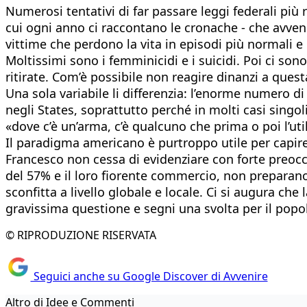
Numerosi tentativi di far passare leggi federali più r
cui ogni anno ci raccontano le cronache - che avvengo
vittime che perdono la vita in episodi più normali e cir
Moltissimi sono i femminicidi e i suicidi. Poi ci s
ritirate. Com’è possibile non reagire dinanzi a ques
Una sola variabile li differenzia: l’enorme numero d
negli States, soprattutto perché in molti casi singo
«dove c’è un’arma, c’è qualcuno che prima o poi l’util
Il paradigma americano è purtroppo utile per capire
Francesco non cessa di evidenziare con forte preo
del 57% e il loro fiorente commercio, non preparano 
sconfitta a livello globale e locale. Ci si augura c
gravissima questione e segni una svolta per il pop
© RIPRODUZIONE RISERVATA
Seguici anche su Google Discover di Avvenire
Altro di Idee e Commenti