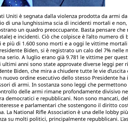
ati Uniti è segnata dalla violenza prodotta da armi da
 di una lunghissima scia di incidenti mortali e non, 
ostrano un quadro preoccupante. Basta pensare che ne
totale) e incidenti. Ciò che colpisce è l’alto numero di
mi e più di 1.600 sono morti e a oggi le vittime mortal
presidente Biden, si è registrato un calo del 7% nelle
 serio. A luglio erano già 9.781 le vittime per quest
 ultimi anni sono state approvate diverse leggi per rid
ente Biden, che mira a chiudere tutte le vie d’uscita
un nuovo ordine esecutivo dello stesso Presidente ha 
ori di armi. In sostanza sono leggi che permettono di 
ontrollo delle armi rimane profondamente divisivo neg
tra democratici e repubblicani. Non sono mancati, del
nteresse e parlamentari che sostengono il diritto cost
La National Rifle Association è una delle lobby più 
za su molti politici, principalmente repubblicani. L’a