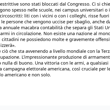
estrittive sono stati bloccati dal Congresso. Ci si chi
no spesso nelle scuole, nei campus universitari o in 
coscritti: liti con i vicini o con i colleghi, risse fuori
ono le persone che vengono uccise per sbaglio, anche
ta annuale macabra contabilità che separa gli Stati Un
i armi in circolazione. Non esiste una nazione al mon
li cittadini ne possiedono molte e gravemente offensi
izzerà».
 ciò che sta avvenendo a livello mondiale con la Ter
ccupazione. L’impressionante produzione di armamen
nulla di buono. Una vittoria con le armi, a qualsiasi
he la campagna elettorale americana, così cruciale per
olo americano e non solo.