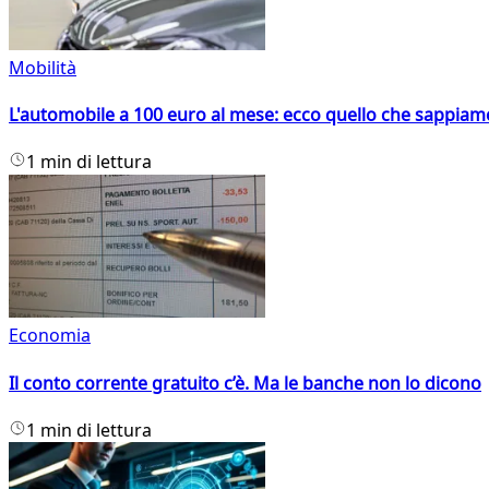
Mobilità
L'automobile a 100 euro al mese: ecco quello che sappiam
1 min di lettura
Economia
Il conto corrente gratuito c’è. Ma le banche non lo dicono
1 min di lettura