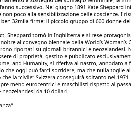
anno successivo. Nel giugno 1891 Kate Sheppard inizi
e non poco alla sensibilizzazione delle coscienze. I r
 ben 32mila firme: il piccolo gruppo di 600 donne del
t, Sheppard tornò in Inghilterra e si rese protagonista
ò inoltre al convegno biennale della World’s Woman’s
ono riportati su giornali britannici e neozelandesi. 
ssere di proprietà, gestito e pubblicato esclusivame
ome, and Humanity, si riferiva al nastro, annodato a
io che oggi può farci sorridere, ma che nulla toglie a
che la “civile” Svizzera conseguirà soltanto nel 1971.
mpre meno eurocentrici e maschilisti rispetto al pas
 neozelandesi da 10 dollari.
ranza"