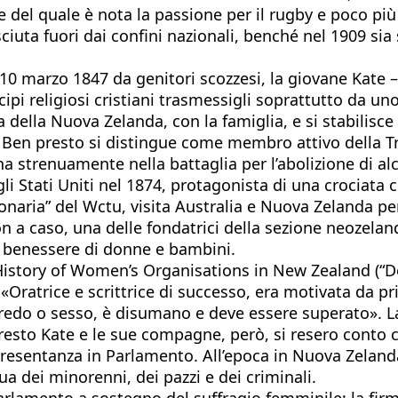
del quale è nota la passione per il rugby e poco più – 
uta fuori dai confini nazionali, benché nel 1909 sia 
0 marzo 1847 da genitori scozzesi, la giovane Kate – 
cipi religiosi cristiani trasmessigli soprattutto da u
 della Nuova Zelanda, con la famiglia, e si stabilisce a
io. Ben presto si distingue come membro attivo della 
gna strenuamente nella battaglia per l’abolizione di al
 Stati Uniti nel 1874, protagonista di una crociata 
onaria” del Wctu, visita Australia e Nuova Zelanda pe
on a caso, una delle fondatrici della sezione neozela
 il benessere di donne e bambini.
istory of Women’s Organisations in New Zealand (“Do
Oratrice e scrittrice di successo, era motivata da pri
e, credo o sesso, è disumano e deve essere superato».
sto Kate e le sue compagne, però, si resero conto ch
ppresentanza in Parlamento. All’epoca in Nuova Zeland
a dei minorenni, dei pazzi e dei criminali.
arlamento a sostegno del suffragio femminile; la fi