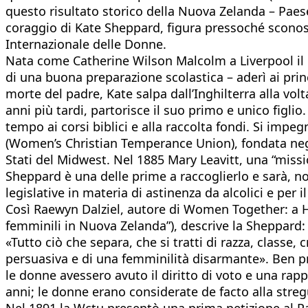
questo risultato storico della Nuova Zelanda – Paese 
coraggio di Kate Sheppard, figura pressoché sconosci
Internazionale delle Donne.
Nata come Catherine Wilson Malcolm a Liverpool il 1
di una buona preparazione scolastica – aderì ai prin
morte del padre, Kate salpa dall’Inghilterra alla volta
anni più tardi, partorisce il suo primo e unico figl
tempo ai corsi biblici e alla raccolta fondi. Si impe
(Women’s Christian Temperance Union), fondata negli
Stati del Midwest. Nel 1885 Mary Leavitt, una “missi
Sheppard è una delle prime a raccoglierlo e sarà, n
legislative in materia di astinenza da alcolici e per
Così Raewyn Dalziel, autore di Women Together: a H
femminili in Nuova Zelanda”), descrive la Sheppard: «
«Tutto ciò che separa, che si tratti di razza, class
persuasiva e di una femminilità disarmante». Ben pre
le donne avessero avuto il diritto di voto e una ra
anni; le donne erano considerate de facto alla stregu
Nel 1891 la Wctu presentò una prima petizione al P