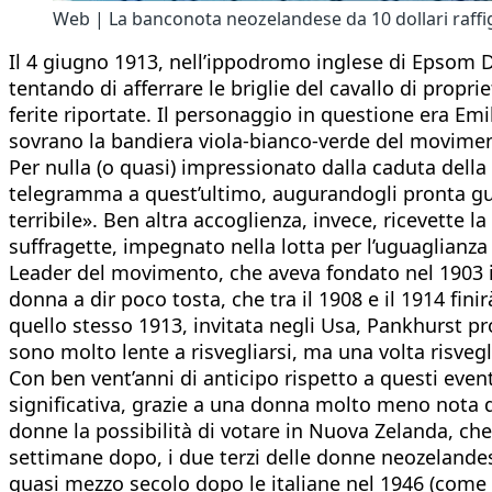
Web | La banconota neozelandese da 10 dollari raff
Il 4 giugno 1913, nell’ippodromo inglese di Epsom 
tentando di afferrare le briglie del cavallo di propr
ferite riportate. Il personaggio in questione era Emi
sovrano la bandiera viola-bianco-verde del moviment
Per nulla (o quasi) impressionato dalla caduta della 
telegramma a quest’ultimo, augurandogli pronta gu
terribile». Ben altra accoglienza, invece, ricevette
suffragette, impegnato nella lotta per l’uguaglianz
Leader del movimento, che aveva fondato nel 1903 i
donna a dir poco tosta, che tra il 1908 e il 1914 fi
quello stesso 1913, invitata negli Usa, Pankhurst p
sono molto lente a risvegliarsi, ma una volta risvegl
Con ben vent’anni di anticipo rispetto a questi even
significativa, grazie a una donna molto meno nota di
donne la possibilità di votare in Nuova Zelanda, ch
settimane dopo, i due terzi delle donne neozelandesi
quasi mezzo secolo dopo le italiane nel 1946 (come e