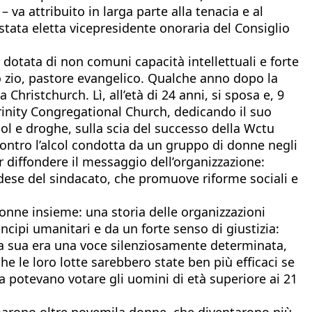
va attribuito in larga parte alla tenacia e al
stata eletta vicepresidente onoraria del Consiglio
dotata di non comuni capacità intellettuali e forte
no zio, pastore evangelico. Qualche anno dopo la
 Christchurch. Lì, all’età di 24 anni, si sposa e, 9
Trinity Congregational Church, dedicando il suo
col e droghe, sulla scia del successo della Wctu
contro l’alcol condotta da un gruppo di donne negli
r diffondere il messaggio dell’organizzazione:
ndese del sindacato, che promuove riforme sociali e
nne insieme: una storia delle organizzazioni
ncipi umanitari e da un forte senso di giustizia:
 La sua era una voce silenziosamente determinata,
e le loro lotte sarebbero state ben più efficaci se
a potevano votare gli uomini di età superiore ai 21
rmarono oltre novemila donne, che diventarono più