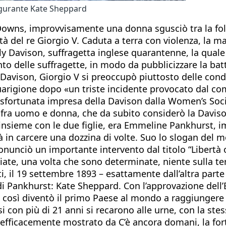
igurante Kate Sheppard
Downs, improvvisamente una donna sgusciò tra la foll
ietà del re Giorgio V. Caduta a terra con violenza, la 
ly Davison, suffragetta inglese quarantenne, la quale 
o delle suffragette, in modo da pubblicizzare la batt
Davison, Giorgio V si preoccupò piuttosto delle condiz
arigione dopo «un triste incidente provocato dal c
 la sfortunata impresa della Davison dalla Women’s Soc
a fra uomo e donna, che da subito considerò la Daviso
nsieme con le due figlie, era Emmeline Pankhurst, im
nirà in carcere una dozzina di volte. Suo lo slogan de
ronunciò un importante intervento dal titolo “Libertà
iate, una volta che sono determinate, niente sulla terr
ti, il 19 settembre 1893 – esattamente dall’altra par
 Pankhurst: Kate Sheppard. Con l’approvazione dell’Ele
e così diventò il primo Paese al mondo a raggiungere 
 con più di 21 anni si recarono alle urne, con la ste
fficacemente mostrato da C’è ancora domani, la fortun