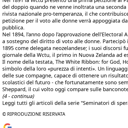
del doppio quando ne venne inoltrata una seconda l’
rivista nazionale pro-temperanza, il che contribuisc
petizione per il voto alle donne verrà appoggiata da
pubblica.
Nel 1894, l’anno dopo l’approvazione dell’Electoral Ac
a sostegno del diritto di voto alle donne. Partecip
1895 come delegata neozelandese; i suoi discorsi fur
giornale della Wctu, il primo in Nuova Zelanda ad e
Il nome della testata, The White Ribbon: for God, H
simbolo della loro «purezza di intenti». Un linguagg
delle sue compagne, capace di ottenere un risultato 
scolastici del futuro - che fortunatamente sono se
Sheppard, il cui volto oggi compare sulle banconote
(4 - continua)
Leggi tutti gli articoli della serie "Seminatori di spe
© RIPRODUZIONE RISERVATA