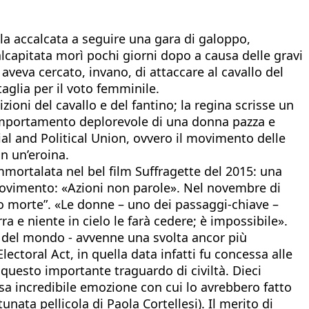
a accalcata a seguire una gara di galoppo,
malcapitata morì pochi giorni dopo a causa delle gravi
aveva cercato, invano, di attaccare al cavallo del
aglia per il voto femminile.
ioni del cavallo e del fantino; la regina scrisse un
omportamento deplorevole di una donna pazza e
ial and Political Union, ovvero il movimento delle
n un’eroina.
mortalata nel bel film Suffragette del 2015: una
l movimento: «Azioni non parole». Nel novembre di
 o morte”. «Le donne – uno dei passaggi-chiave –
a e niente in cielo le farà cedere; è impossibile».
te del mondo - avvenne una svolta ancor più
ctoral Act, in quella data infatti fu concessa alle
questo importante traguardo di civiltà. Dieci
ssa incredibile emozione con cui lo avrebbero fatto
ata pellicola di Paola Cortellesi). Il merito di