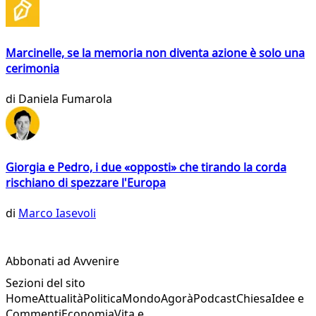
Marcinelle, se la memoria non diventa azione è solo una
cerimonia
di
Daniela Fumarola
Giorgia e Pedro, i due «opposti» che tirando la corda
rischiano di spezzare l'Europa
di
Marco Iasevoli
Abbonati ad Avvenire
Sezioni del sito
Home
Attualità
Politica
Mondo
Agorà
Podcast
Chiesa
Idee e
Commenti
Economia
Vita e