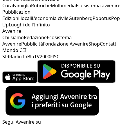
Cura
Famiglia
Rubriche
Multimedia
Ecosistema avvenire
Pubblicazioni
Edizioni locali
L'economia civile
Gutenberg
Popotus
Pop
Up
Luoghi dell'Infinito
Avvenire
Chi siamo
Redazione
Ecosistema
Avvenire
Pubblicità
Fondazione Avvenire
Shop
Contatti
Mondo CEI
SIR
Radio InBlu
TV2000
FISC
Segui Avvenire su