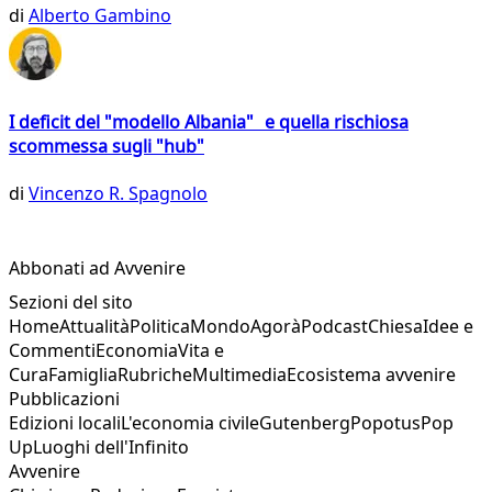
di
Alberto Gambino
I deficit del "modello Albania" e quella rischiosa
scommessa sugli "hub"
di
Vincenzo R. Spagnolo
Abbonati ad Avvenire
Sezioni del sito
Home
Attualità
Politica
Mondo
Agorà
Podcast
Chiesa
Idee e
Commenti
Economia
Vita e
Cura
Famiglia
Rubriche
Multimedia
Ecosistema avvenire
Pubblicazioni
Edizioni locali
L'economia civile
Gutenberg
Popotus
Pop
Up
Luoghi dell'Infinito
Avvenire