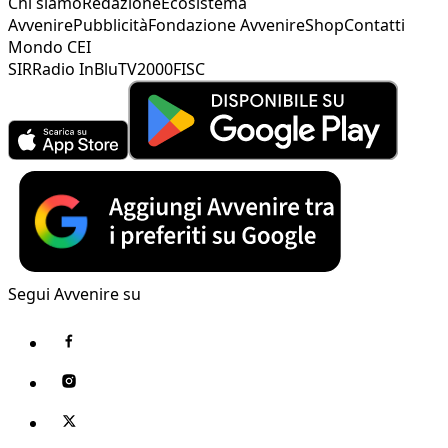
Chi siamo
Redazione
Ecosistema
Avvenire
Pubblicità
Fondazione Avvenire
Shop
Contatti
Mondo CEI
SIR
Radio InBlu
TV2000
FISC
Segui Avvenire su