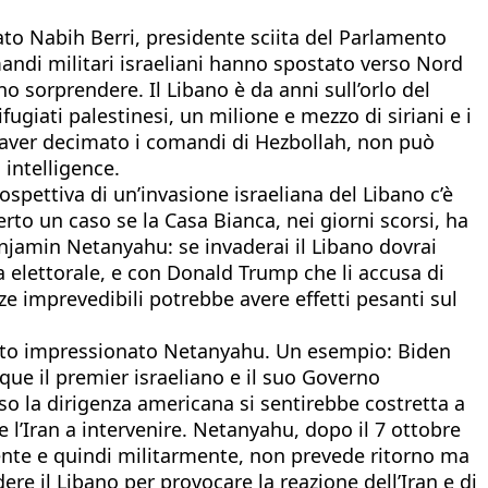
ato Nabih Berri, presidente sciita del Parlamento
omandi militari israeliani hanno spostato verso Nord
no sorprendere. Il Libano è da anni sull’orlo del
fugiati palestinesi, un milione e mezzo di siriani e i
o aver decimato i comandi di Hezbollah, non può
 intelligence.
rospettiva di un’invasione israeliana del Libano c’è
o un caso se la Casa Bianca, nei giorni scorsi, ha
Benjamin Netanyahu: se invaderai il Libano dovrai
a elettorale, e con Donald Trump che li accusa di
ze imprevedibili potrebbe avere effetti pesanti sul
molto impressionato Netanyahu. Un esempio: Biden
nque il premier israeliano e il suo Governo
so la dirigenza americana si sentirebbe costretta a
 l’Iran a intervenire. Netanyahu, dopo il 7 ottobre
ente e quindi militarmente, non prevede ritorno ma
 il Libano per provocare la reazione dell’Iran e di