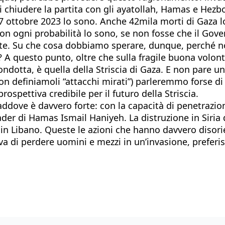
i chiudere la partita con gli ayatollah, Hamas e Hezb
7 ottobre 2023 lo sono. Anche 42mila morti di Gaza lo
con ogni probabilità lo sono, se non fosse che il Gover
te. Su che cosa dobbiamo sperare, dunque, perché non 
? A questo punto, oltre che sulla fragile buona volontà
condotta, è quella della Striscia di Gaza. E non pare u
on definiamoli “attacchi mirati”) parleremmo forse di
prospettiva credibile per il futuro della Striscia.
ddove è davvero forte: con la capacità di penetrazione
ader di Hamas Ismail Haniyeh. La distruzione in Siria d
o in Libano. Queste le azioni che hanno davvero disor
a di perdere uomini e mezzi in un’invasione, preferis