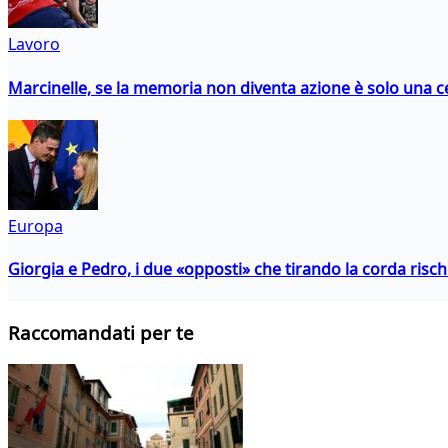
Lavoro
Marcinelle, se la memoria non diventa azione è solo una 
Europa
Giorgia e Pedro, i due «opposti» che tirando la corda risc
Raccomandati per te