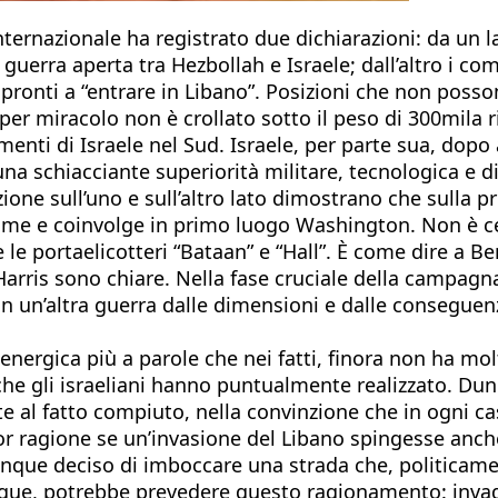
ternazionale ha registrato due dichiarazioni: da un l
a guerra aperta tra Hezbollah e Israele; dall’altro i c
e pronti a “entrare in Libano”. Posizioni che non posso
per miracolo non è crollato sotto il peso di 300mila ri
enti di Israele nel Sud. Israele, per parte sua, dop
una schiacciante superiorità militare, tecnologica e di
zione sull’uno e sull’altro lato dimostrano che sulla p
me e coinvolge in primo luogo Washington. Non è cert
e le portaelicotteri “Bataan” e “Hall”. È come dire a 
 Harris sono chiare. Nella fase cruciale della campagn
in un’altra guerra dalle dimensioni e dalle conseguen
 energica più a parole che nei fatti, finora non ha 
, che gli israeliani hanno puntualmente realizzato. Du
te al fatto compiuto, nella convinzione che in ogni ca
r ragione se un’invasione del Libano spingesse anche
munque deciso di imboccare una strada che, politicam
ue, potrebbe prevedere questo ragionamento: invadere