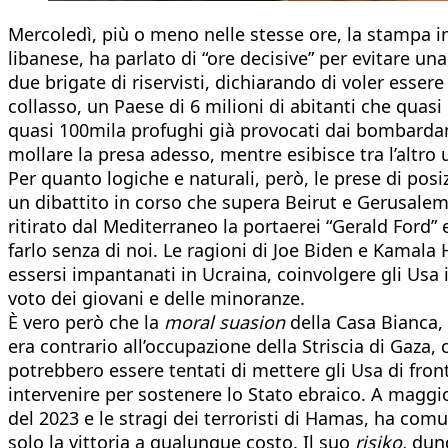
Mercoledì, più o meno nelle stesse ore, la stampa in
libanese, ha parlato di “ore decisive” per evitare un
due brigate di riservisti, dichiarando di voler esser
collasso, un Paese di 6 milioni di abitanti che quasi 
quasi 100mila profughi già provocati dai bombardam
mollare la presa adesso, mentre esibisce tra l’altro 
Per quanto logiche e naturali, però, le prese di posi
un dibattito in corso che supera Beirut e Gerusalem
ritirato dal Mediterraneo la portaerei “Gerald Ford” 
farlo senza di noi. Le ragioni di Joe Biden e Kamala
essersi impantanati in Ucraina, coinvolgere gli Usa 
voto dei giovani e delle minoranze.
È vero però che la
moral suasion
della Casa Bianca,
era contrario all’occupazione della Striscia di Gaza
potrebbero essere tentati di mettere gli Usa di fron
intervenire per sostenere lo Stato ebraico. A maggio
del 2023 e le stragi dei terroristi di Hamas, ha co
solo la vittoria a qualunque costo. Il suo
risiko,
dunq