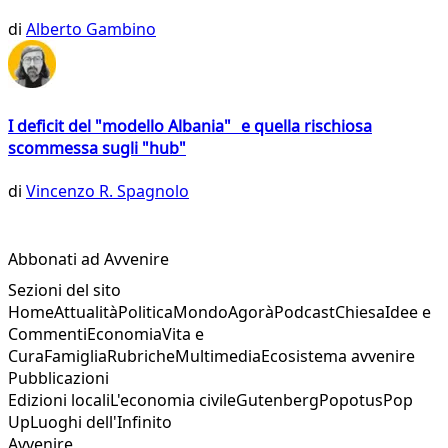
di
Alberto Gambino
I deficit del "modello Albania" e quella rischiosa
scommessa sugli "hub"
di
Vincenzo R. Spagnolo
Abbonati ad Avvenire
Sezioni del sito
Home
Attualità
Politica
Mondo
Agorà
Podcast
Chiesa
Idee e
Commenti
Economia
Vita e
Cura
Famiglia
Rubriche
Multimedia
Ecosistema avvenire
Pubblicazioni
Edizioni locali
L'economia civile
Gutenberg
Popotus
Pop
Up
Luoghi dell'Infinito
Avvenire