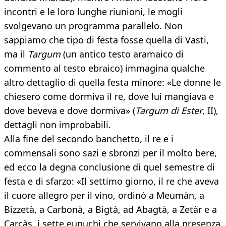
incontri e le loro lunghe riunioni, le mogli
svolgevano un programma parallelo. Non
sappiamo che tipo di festa fosse quella di Vasti,
ma il
Targum
(un antico testo aramaico di
commento al testo ebraico) immagina qualche
altro dettaglio di quella festa minore: «Le donne le
chiesero come dormiva il re, dove lui mangiava e
dove beveva e dove dormiva» (
Targum di Ester
, II),
dettagli non improbabili.
Alla fine del secondo banchetto, il re e i
commensali sono sazi e sbronzi per il molto bere,
ed ecco la degna conclusione di quel semestre di
festa e di sfarzo: «Il settimo giorno, il re che aveva
il cuore allegro per il vino, ordinò a Meumàn, a
Bizzetà, a Carbonà, a Bigtà, ad Abagtà, a Zetàr e a
Carcàs, i sette eunuchi che servivano alla presenza