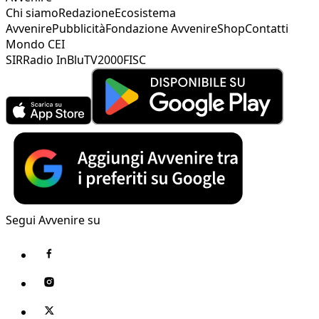
Chi siamo
Redazione
Ecosistema
Avvenire
Pubblicità
Fondazione Avvenire
Shop
Contatti
Mondo CEI
SIR
Radio InBlu
TV2000
FISC
Segui Avvenire su