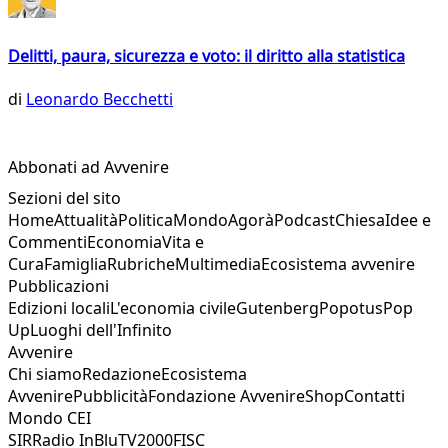
Delitti, paura, sicurezza e voto: il diritto alla statistica
di
Leonardo Becchetti
Abbonati ad Avvenire
Sezioni del sito
Home
Attualità
Politica
Mondo
Agorà
Podcast
Chiesa
Idee e
Commenti
Economia
Vita e
Cura
Famiglia
Rubriche
Multimedia
Ecosistema avvenire
Pubblicazioni
Edizioni locali
L'economia civile
Gutenberg
Popotus
Pop
Up
Luoghi dell'Infinito
Avvenire
Chi siamo
Redazione
Ecosistema
Avvenire
Pubblicità
Fondazione Avvenire
Shop
Contatti
Mondo CEI
SIR
Radio InBlu
TV2000
FISC