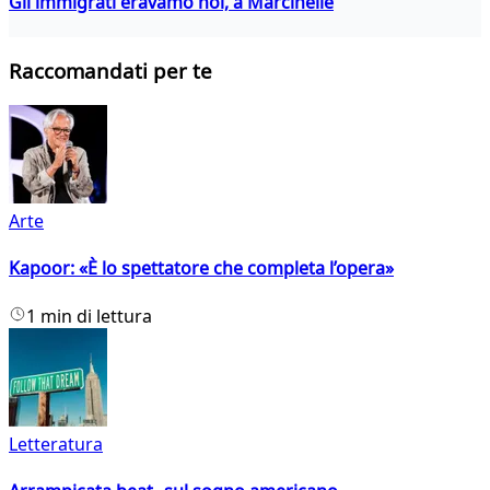
Gli immigrati eravamo noi, a Marcinelle
Raccomandati per te
Arte
Kapoor: «È lo spettatore che completa l’opera»
1 min di lettura
Letteratura