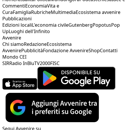
Commenti
Economia
Vita e
Cura
Famiglia
Rubriche
Multimedia
Ecosistema avvenire
Pubblicazioni
Edizioni locali
L'economia civile
Gutenberg
Popotus
Pop
Up
Luoghi dell'Infinito
Avvenire
Chi siamo
Redazione
Ecosistema
Avvenire
Pubblicità
Fondazione Avvenire
Shop
Contatti
Mondo CEI
SIR
Radio InBlu
TV2000
FISC
Segui Avvenire su