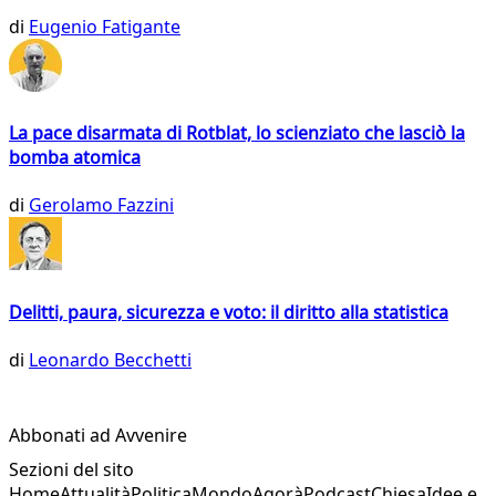
di
Eugenio Fatigante
La pace disarmata di Rotblat, lo scienziato che lasciò la
bomba atomica
di
Gerolamo Fazzini
Delitti, paura, sicurezza e voto: il diritto alla statistica
di
Leonardo Becchetti
Abbonati ad Avvenire
Sezioni del sito
Home
Attualità
Politica
Mondo
Agorà
Podcast
Chiesa
Idee e