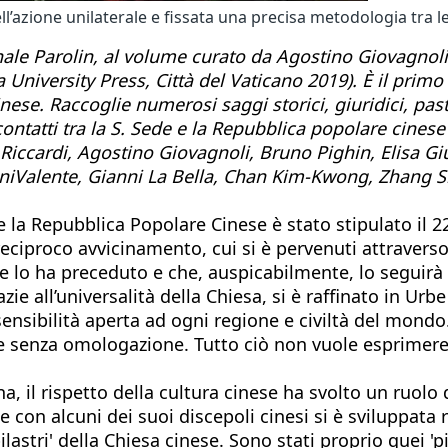
ll’azione unilaterale e fissata una precisa metodologia tra le 
ale Parolin, al volume curato da Agostino Giovagnoli e
 University Press, Città del Vaticano 2019). È il primo
e. Raccoglie numerosi saggi storici, giuridici, pastora
ontatti tra la S. Sede e la Repubblica popolare cinese p
ea Riccardi, Agostino Giovagnoli, Bruno Pighin, Elisa
anniValente, Gianni La Bella, Chan Kim-Kwong, Zhang S
 e la Repubblica Popolare Cinese è stato stipulato i
e e reciproco avvicinamento, cui si è pervenuti attrave
he lo ha preceduto e che, auspicabilmente, lo seguirà [
razie all’universalità della Chiesa, si è raffinato in 
ensibilità aperta ad ogni regione e civiltà del mondo
one senza omologazione. Tutto ciò non vuole esprime
na, il rispetto della cultura cinese ha svolto un ruolo d
e con alcuni dei suoi discepoli cinesi si è sviluppa
ilastri' della Chiesa cinese. Sono stati proprio quei '