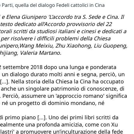
Parti, quella del dialogo Fedeli cattolici in Cina
 Elena Giunipero 'L’accordo tra S. Sede e Cina. Il
 testo dedicato all’Accordo provvisorio del 22
li scritti da studiosi italiani e cinesi e dedicati a
er risolvere i difficili problemi della Chiesa
 Giunipero,Wang Meixiu, Zhu Xiaohong, Liu Guopeng,
hijiang, Valeria Martano.
l 22 settembre 2018 dopo una lunga e ponderata
rso un dialogo durato molti anni e segna, perciò, un
...]. Nella storia della Chiesa la Cina ha occupato
Urbe anche un singolare patrimonio di conoscenze, di
. Perciò, assumere un 'approccio romano' significa
re né un progetto di dominio mondano, né
i primo piano [...]. Uno dei primi libri scritti da
ta realmente una profonda amicizia, come con Xu
pilastri' a promuovere un’inculturazione della fede