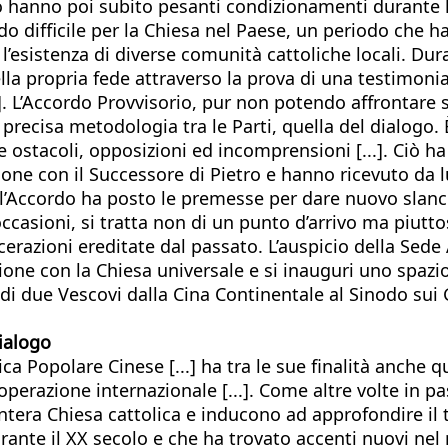
do hanno poi subito pesanti condizionamenti durante l
odo difficile per la Chiesa nel Paese, un periodo che
 l’esistenza di diverse comunità cattoliche locali. Dur
della propria fede attraverso la prova di una testimoni
...]. L’Accordo Provvisorio, pur non potendo affrontar
a precisa metodologia tra le Parti, quella del dialogo.
 ostacoli, opposizioni ed incomprensioni [...]. Ciò h
ione con il Successore di Pietro e hanno ricevuto da l
l’Accordo ha posto le premesse per dare nuovo slancio
occasioni, si tratta non di un punto d’arrivo ma piutt
erazioni ereditate dal passato. L’auspicio della Sede 
one con la Chiesa universale e si inauguri uno spazio
e di due Vescovi dalla Cina Continentale al Sinodo su
dialogo
a Popolare Cinese [...] ha tra le sue finalità anche que
operazione internazionale [...]. Come altre volte in 
ntera Chiesa cattolica e inducono ad approfondire il t
rante il XX secolo e che ha trovato accenti nuovi nel