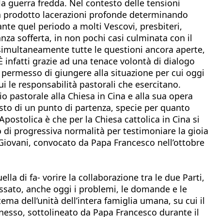
a guerra fredda. Nel contesto delle tensioni
 ha prodotto lacerazioni profonde determinando
ante quel periodo a molti Vescovi, presbiteri,
anza sofferta, in non pochi casi culminata con il
e simultaneamente tutte le questioni ancora aperte,
 È infatti grazie ad una tenace volontà di dialogo
a permesso di giungere alla situazione per cui oggi
ui le responsabilità pastorali che esercitano.
 pastorale alla Chiesa in Cina e alla sua opera
osto di un punto di partenza, specie per quanto
Apostolica è che per la Chiesa cattolica in Cina si
 di progressiva normalità per testimoniare la gioia
i Giovani, convocato da Papa Francesco nell’ottobre
lla di fa- vorire la collaborazione tra le due Parti,
passato, anche oggi i problemi, le domande e le
ema dell’unità dell’intera famiglia umana, su cui il
 nesso, sottolineato da Papa Francesco durante il