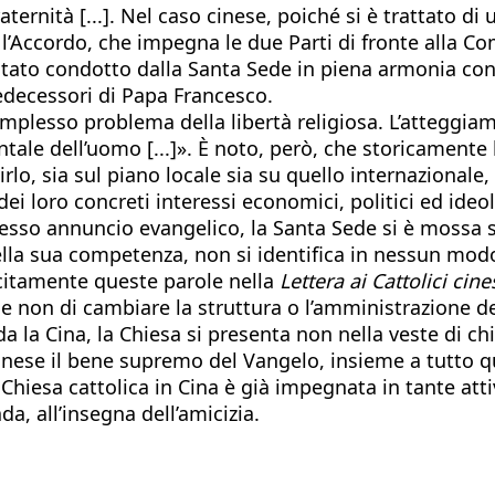
raternità [...]. Nel caso cinese, poiché si è trattato d
, l’Accordo, che impegna le due Parti di fronte alla C
stato condotto dalla Santa Sede in piena armonia con 
redecessori di Papa Francesco.
mplesso problema della libertà religiosa. L’atteggiam
ntale dell’uomo [...]». È noto, però, che storicamente l
irlo, sia sul piano locale sia su quello internazionale
dei loro concreti interessi economici, politici ed ide
o stesso annuncio evangelico, la Santa Sede si è mossa
 della sua competenza, non si identifica in nessun mo
licitamente queste parole nella
Lettera ai Cattolici cine
e non di cambiare la struttura o l’amministrazione del
a la Cina, la Chiesa si presenta non nella veste di ch
 cinese il bene supremo del Vangelo, insieme a tutto q
iesa cattolica in Cina è già impegnata in tante attivi
a, all’insegna dell’amicizia.