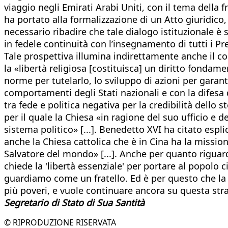
viaggio negli Emirati Arabi Uniti, con il tema della f
ha portato alla formalizzazione di un Atto giuridico
necessario ribadire che tale dialogo istituzionale è 
in fedele continuità con l’insegnamento di tutti i P
Tale prospettiva illumina indirettamente anche il co
la «libertà religiosa [costituisca] un diritto fondame
norme per tutelarlo, lo sviluppo di azioni per garant
comportamenti degli Stati nazionali e con la difesa 
tra fede e politica negativa per la credibilità dell
per il quale la Chiesa «in ragione del suo ufficio e
sistema politico» [...]. Benedetto XVI ha citato esp
anche la Chiesa cattolica che è in Cina ha la mission
Salvatore del mondo» [...]. Anche per quanto riguard
chiede la 'libertà essenziale' per portare al popolo
guardiamo come un fratello. Ed è per questo che la Ch
più poveri, e vuole continuare ancora su questa strad
Segretario di Stato di Sua Santità
© RIPRODUZIONE RISERVATA