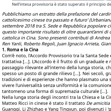
Nell’intesa provvisoria è stato superato il principio de
Pubblichiamo un estratto della prefazione del cardin
cattolicesimo cinese tra passato e futuro' (Urbaniana
settembre 2018 tra S. Sede e Repubblica popolare cines
questo importante risultato di oltre quarant’anni di c
cattolica in Cina. Sono presenti contributi di Andr
Ren Yanli, Roberto Regoli, Juan Ignacio Arrieta, Gi
1. Roma e la Cina
Com’è noto, l’Accordo Provvisorio tra la Santa Sede
trattativa [...]. L’Accordo è il frutto di un gradual
passaggio rilevante all’interno della lunga storia, c
spesso un posto di grande rilievo [...]. Nei secoli, g
tradizioni e di esperienze che hanno plasmato una s
vivere l’universalità senza uniformità e la comuni
tantomeno una forma di supremazia culturale [...].
Nella lunga storia degli incontri tra la Chiesa e la Ci
Matteo Ricci in cinese è stato il trattato
De amicitia
Guangqi, Li Zhizhao e Yang Tingyun, poi divenuti i 'p