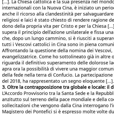
[...]. La Chiesa cattolica e la sua presenza nel mon
internazionali con la Nuova Cina, è iniziato un peri
anche il ricorso alla clandestinità per salvaguardare
religiosi e laici è stato chiesto di rendere ragione 
dono della propria vita per Cristo e per la Chiesa [
supera il principio dell’azione unilaterale e fissa un
che, dopo un lungo cammino, si è riusciti a superare
tutti i Vescovi cattolici in Cina sono in piena comun
Affrontando la questione della nomina dei Vescovi, 
evangelizzatrice. Come ho sottolineato già in altre 
riguarda il definitivo superamento delle dolorose lac
apra ora la possibilità di vivere una maggior comuni
della fede nella terra di Confucio. La partecipazion
del 2018, ha rappresentato un segno eloquente [...].
3. Oltre la contrapposizione tra globale e locale: il 
L’Accordo Provvisorio tra la Santa Sede e la Repubblic
anzitutto sul terreno della pace mondiale e della co
sollecitazioni che vengono dalla Cina interrogano l’i
Magistero dei Pontefici si è espresso molte volte du