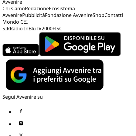
Avvenire
Chi siamo
Redazione
Ecosistema
Avvenire
Pubblicità
Fondazione Avvenire
Shop
Contatti
Mondo CEI
SIR
Radio InBlu
TV2000
FISC
Segui Avvenire su