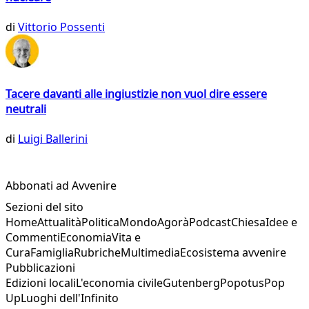
di
Vittorio Possenti
Tacere davanti alle ingiustizie non vuol dire essere
neutrali
di
Luigi Ballerini
Abbonati ad Avvenire
Sezioni del sito
Home
Attualità
Politica
Mondo
Agorà
Podcast
Chiesa
Idee e
Commenti
Economia
Vita e
Cura
Famiglia
Rubriche
Multimedia
Ecosistema avvenire
Pubblicazioni
Edizioni locali
L'economia civile
Gutenberg
Popotus
Pop
Up
Luoghi dell'Infinito