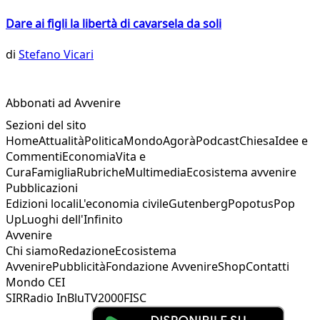
Dare ai figli la libertà di cavarsela da soli
di
Stefano Vicari
Abbonati ad Avvenire
Sezioni del sito
Home
Attualità
Politica
Mondo
Agorà
Podcast
Chiesa
Idee e
Commenti
Economia
Vita e
Cura
Famiglia
Rubriche
Multimedia
Ecosistema avvenire
Pubblicazioni
Edizioni locali
L'economia civile
Gutenberg
Popotus
Pop
Up
Luoghi dell'Infinito
Avvenire
Chi siamo
Redazione
Ecosistema
Avvenire
Pubblicità
Fondazione Avvenire
Shop
Contatti
Mondo CEI
SIR
Radio InBlu
TV2000
FISC