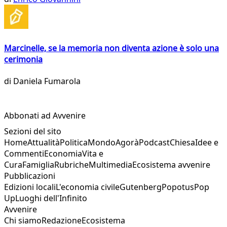
Marcinelle, se la memoria non diventa azione è solo una
cerimonia
di
Daniela Fumarola
Abbonati ad Avvenire
Sezioni del sito
Home
Attualità
Politica
Mondo
Agorà
Podcast
Chiesa
Idee e
Commenti
Economia
Vita e
Cura
Famiglia
Rubriche
Multimedia
Ecosistema avvenire
Pubblicazioni
Edizioni locali
L'economia civile
Gutenberg
Popotus
Pop
Up
Luoghi dell'Infinito
Avvenire
Chi siamo
Redazione
Ecosistema