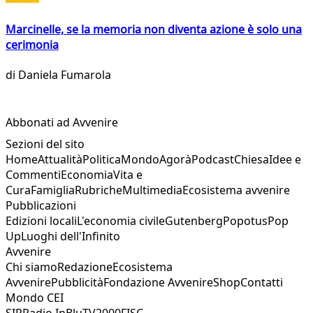
Marcinelle, se la memoria non diventa azione è solo una
cerimonia
di
Daniela Fumarola
Abbonati ad Avvenire
Sezioni del sito
Home
Attualità
Politica
Mondo
Agorà
Podcast
Chiesa
Idee e
Commenti
Economia
Vita e
Cura
Famiglia
Rubriche
Multimedia
Ecosistema avvenire
Pubblicazioni
Edizioni locali
L'economia civile
Gutenberg
Popotus
Pop
Up
Luoghi dell'Infinito
Avvenire
Chi siamo
Redazione
Ecosistema
Avvenire
Pubblicità
Fondazione Avvenire
Shop
Contatti
Mondo CEI
SIR
Radio InBlu
TV2000
FISC